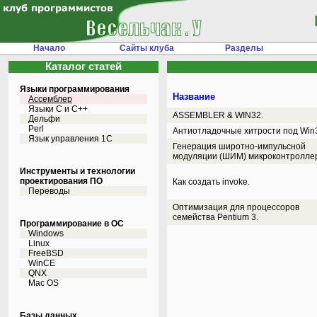
Начало
Сайты клуба
Разделы
Каталог статей
Языки программирования
Название
Ассемблер
Языки С и C++
ASSEMBLER & WIN32.
Дельфи
Perl
Антиотладочные хитрости под Win
Язык управления 1С
Генерация широтно-импульсной
модуляции (ШИМ) микроконтролле
Инструменты и технологии
проектирования ПО
Как создать invoke.
Переводы
Оптимизация для процессоров
семейства Pentium 3.
Программирование в ОС
Windows
Linux
FreeBSD
WinCE
QNX
Mac OS
Базы данных