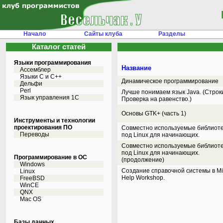
Начало
Сайты клуба
Разделы
Каталог статей
Языки программирования
Название
Ассемблер
Языки С и C++
Динамическое программирование
Дельфи
Perl
Лучше понимаем язык Java. (Строк
Язык управления 1С
Проверка на равенство.)
Основы GTK+ (часть 1)
Инструменты и технологии
проектирования ПО
Совместно используемые библиоте
Переводы
под Linux для начинающих.
Совместно используемые библиоте
под Linux для начинающих.
Программирование в ОС
(продолжение)
Windows
Создание справочной системы в Mic
Linux
Help Workshop.
FreeBSD
WinCE
QNX
Mac OS
Базы данных