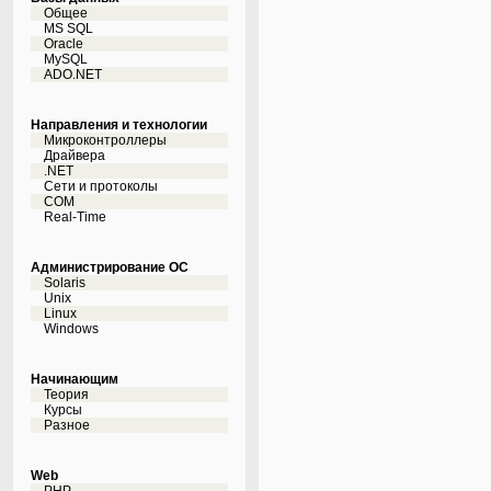
Общее
MS SQL
Oracle
MySQL
ADO.NET
Направления и технологии
Микроконтроллеры
Драйвера
.NET
Сети и протоколы
COM
Real-Time
Администрирование ОС
Solaris
Unix
Linux
Windows
Начинающим
Теория
Курсы
Разное
Web