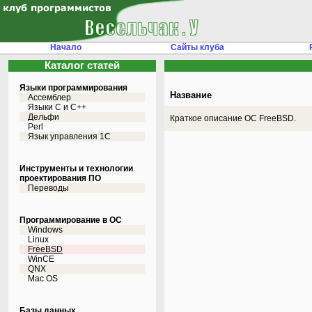
Начало
Сайты клуба
Каталог статей
Языки программирования
Название
Ассемблер
Языки С и C++
Дельфи
Краткое описание ОС FreeBSD.
Perl
Язык управления 1С
Инструменты и технологии
проектирования ПО
Переводы
Программирование в ОС
Windows
Linux
FreeBSD
WinCE
QNX
Mac OS
Базы данных