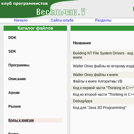
Начало
Сайты клуба
Разделы
Каталог файлов
DDK
Название
SDK
Building NT File System Drivers - код
книги.
Программы
Walter Oney файлы ко второму изд
Walter Oney файлы к книге
Описания
Файлы к книге Алгоритмы VB
Код к первой части "Thinking in C++
Архив
Код ко второй части "Thinking in C+
DebugApps
Разное
Код для "Java 3D Programming"
Коды к книгам