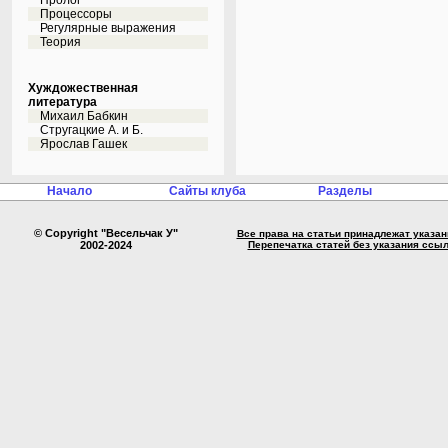
Пролог
Процессоры
Регулярные выражения
Теория
Хуждожественная
литература
Михаил Бабкин
Стругацкие А. и Б.
Ярослав Гашек
Начало
Сайты клуба
Разделы
© Copyright "Весельчак У"
Все права на статьи принадлежат указа
2002-2024
Перепечатка статей без указания ссы