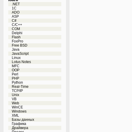
Книги
.NET
1C
ADO
ASP
C#
C/C++
COM
Delphi
Flash
FoxPro
Free BSD
Java
JavaScript
Linux
Lotus Notes
MFC
OOP
Perl
PHP
Python
Real-Time
TCP/IP
Unix
VB
Web
WinCE
Windows
XML
Базы данных
Графика
Драйвера