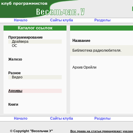
Начало
Сайты клуба
Разделы
Каталог ссылок
Программирование
Название
Драйвера
ОС
Библиотека радиолюбителя.
Железо
Архив Орейли
Разное
Видео
Архивы
Книги
Начало
Сайты клуба
Разделы
© Copyright "Весельчак У"
Все права на статьи принадлежат указа