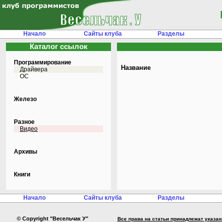
Начало
Сайты клуба
Разделы
Каталог ссылок
Программирование
Название
Драйвера
ОС
Железо
Разное
Видео
Архивы
Книги
Начало
Сайты клуба
Разделы
© Copyright "Весельчак У"
Все права на статьи принадлежат указа