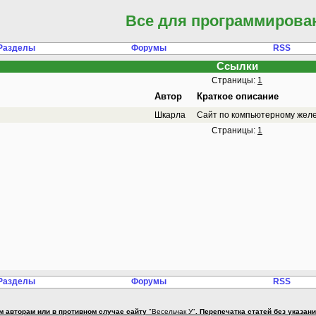
Все для программирова
Разделы
Форумы
RSS
Ссылки
Страницы:
1
Автор
Краткое описание
Шкарла
Сайт по компьютерному желе
Страницы:
1
Разделы
Форумы
RSS
м авторам или в противном случае сайту
"Весельчак У"
. Перепечатка статей без указа