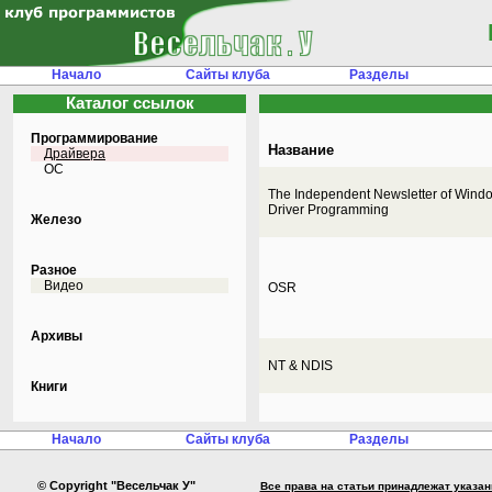
Начало
Сайты клуба
Разделы
Каталог ссылок
Программирование
Название
Драйвера
ОС
The Independent Newsletter of Wind
Driver Programming
Железо
Разное
Видео
OSR
Архивы
NT & NDIS
Книги
Начало
Сайты клуба
Разделы
© Copyright "Весельчак У"
Все права на статьи принадлежат указа