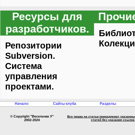
Ресурсы для
Прочи
разработчиков.
Библиот
Колекци
Репозитории
Subversion.
Система
управления
проектами.
Начало
Сайты клуба
Разделы
© Copyright "Весельчак У"
Все права на статьи принадлежат указанны
2002-2024
статей без указания ссылок