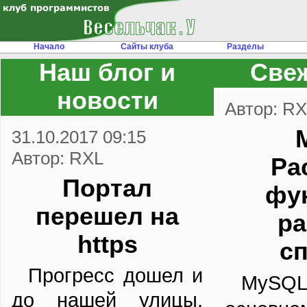
Начало
Сайты клуба
Разделы
Наш блог и
Свеж
новости
Автор: R
31.10.2017 09:15
Автор: RXL
Ра
Портал
фу
перешел на
ра
https
сп
Прогресс дошел и
MySQL
до нашей улицы.