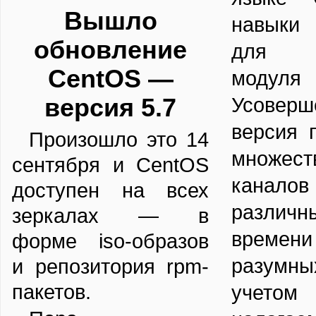
Вышло
навыки
обновление
для м
CentOS —
модуля 
Усоверш
версия 5.7
версия 
Произошло это 14
множест
сентября и CentOS
канало
доступен на всех
различн
зеркалах — в
времени
форме iso-образов
разумн
и репозитория rpm-
пакетов.
учетом