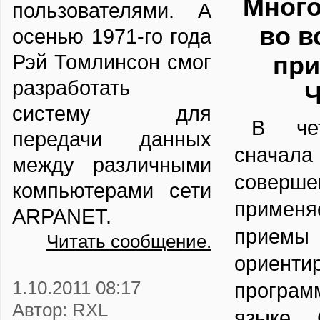
Много
пользователями. А
во в
осенью 1971-го года
Рэй Томлинсон смог
при
разработать
Ч
систему для
В чет
передачи данных
сначала
между различными
соверше
компьютерами сети
приме
ARPANET.
прием
Читать сообщение.
ориенти
1.10.2011 08:17
програ
Автор: RXL
языке 