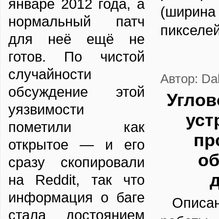
январе 2012 года, а
(ширин
нормальный патч
пикселей
для неё ещё не
готов. По чистой
случайности
Автор: Da
обсуждение этой
Углов
уязвимости
уст
пометили как
пр
открытое — и его
об
сразу скопировали
на Reddit, так что
информация о баге
Опис
стала достоянием