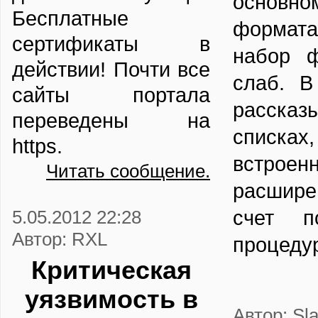
основно
Бесплатные
формата
сертификаты в
набор ф
действии! Почти все
слаб. В
сайты портала
расск
переведены на
списках
https.
встроен
Читать сообщение.
расшире
счет по
5.05.2012 22:28
Автор: RXL
процеду
Критическая
уязвимость в
Автор: Sl