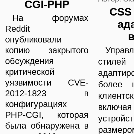
CGI-PHP
CSS 
На форумах
ад
Reddit
в
опубликовали
копию закрытого
Управл
обсуждения
стил
критической
адаптир
уязвимости CVE-
более ш
2012-1823 в
клиентс
конфигурациях
включа
PHP-CGI, которая
устрой
была обнаружена в
разме