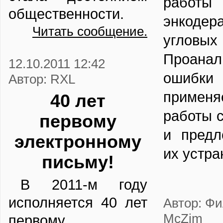
работ
общественности.
энкоде
Читать сообщение.
угловых
Проанал
12.10.2011 12:42
ошибки 
Автор: RXL
приме
40 лет
работы 
первому
и предл
электронному
их устра
письму!
В 2011-м году
исполняется 40 лет
Автор: Ф
McZim
первому