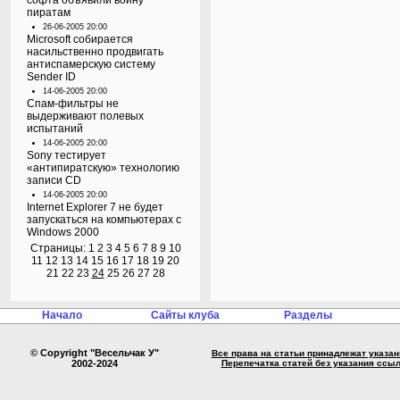
софта объявили войну
пиратам
26-06-2005 20:00
Microsoft собирается
насильственно продвигать
антиспамерскую систему
Sender ID
14-06-2005 20:00
Спам-фильтры не
выдерживают полевых
испытаний
14-06-2005 20:00
Sony тестирует
«антипиратскую» технологию
записи CD
14-06-2005 20:00
Internet Explorer 7 не будет
запускаться на компьютерах с
Windows 2000
Страницы:
1
2
3
4
5
6
7
8
9
10
11
12
13
14
15
16
17
18
19
20
21
22
23
24
25
26
27
28
Начало
Сайты клуба
Разделы
© Copyright "Весельчак У"
Все права на статьи принадлежат указа
2002-2024
Перепечатка статей без указания ссы