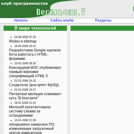
Начало
Сайты клуба
Разделы
В мире технологий
03-06-2008 07:20
Яndex и sitemap
16-04-2008 18:01
Разработчики Google научили
бота работать с HTML-
формами.
23-01-2008 08:50
Консорциум W3C опубликовал
первый черновик
спецификаций HTML 5
22-01-2008 19:32
Создатели Java купят MySQL
22-01-2008 19:27
Питерская милиция осваивает
сеть "В Контакте"
19-01-2008 21:02
Microsoft запатентовала
систему слежки за
сотрудниками
13-01-2008 21:09
обнаружено хакерское ПО,
изменяющее загрузочный
сектор компьютера