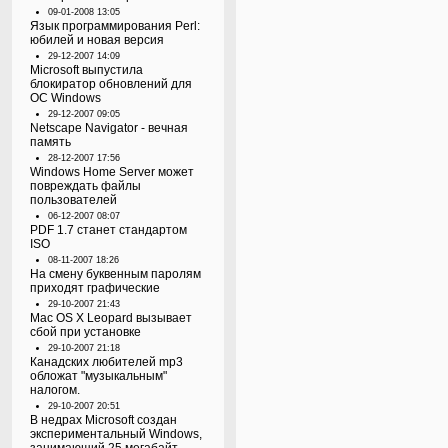
09-01-2008 13:05
Язык программирования Perl:
юбилей и новая версия
29-12-2007 14:09
Microsoft выпустила
блокиратор обновлений для
ОС Windows
29-12-2007 09:05
Netscape Navigator - вечная
память
28-12-2007 17:56
Windows Home Server может
повреждать файлы
пользователей
06-12-2007 08:07
PDF 1.7 станет стандартом
ISO
08-11-2007 18:26
На смену буквенным паролям
приходят графические
29-10-2007 21:43
Mac OS X Leopard вызывает
сбой при установке
29-10-2007 21:18
Канадских любителей mp3
обложат "музыкальным"
налогом.
29-10-2007 20:51
В недрах Microsoft создан
экспериментальный Windows,