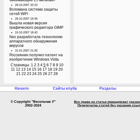
занимающий 25 мегабайт
29-10-2007 20:23
Взломана система защиты
сетей WiFi
26-10-2007 16:56
Вышла новая версия
графического редактора GIMP
10-10-2007 18:43
Nec разработала технологию
аппаратного обнаружения
вирусов
31-01-2007 21:00
Россиянин получил патент на
изобретение Windows Vista
Страницы:
1
2
3
4
5
6
7
8
9
10
11
12
13
14
15
16
17
18
19
20
21
22
23
24
25
26
27
28
Начало
Сайты клуба
Разделы
© Copyright "Весельчак У"
Все права на статьи принадлежат указа
2002-2024
Перепечатка статей без указания ссы