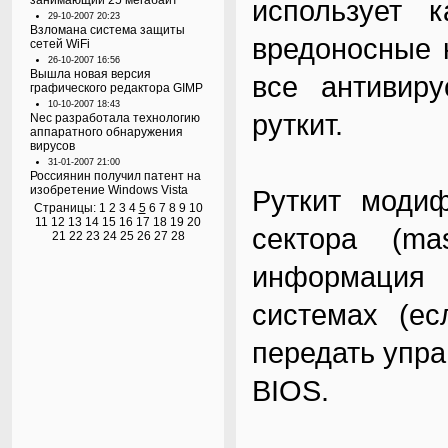
занимающий 25 мегабайт
использует к
29-10-2007 20:23
Взломана система защиты
вредоносные 
сетей WiFi
26-10-2007 16:56
Вышла новая версия
все антивир
графического редактора GIMP
10-10-2007 18:43
руткит.
Nec разработала технологию
аппаратного обнаружения
вирусов
31-01-2007 21:00
Россиянин получил патент на
изобретение Windows Vista
Руткит модиф
Страницы:
1
2
3
4
5
6
7
8
9
10
11
12
13
14
15
16
17
18
19
20
сектора (ma
21
22
23
24
25
26
27
28
информация
системах (ес
передать упр
BIOS.