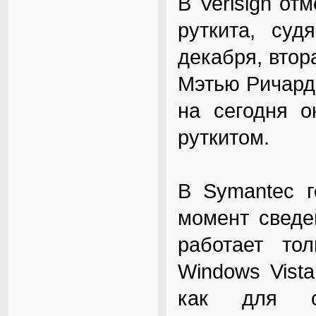
В Verisign от
руткита, су
декабря, втор
Мэтью Ричардс
на сегодня о
руткитом.
В Symantec г
момент сведе
работает то
Windows Vista
как для с