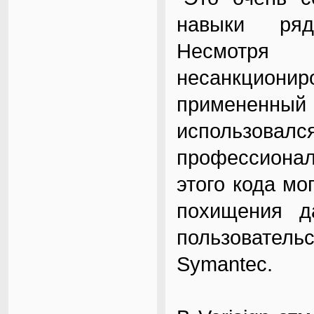
навыки ряд
Несмотря
несанкционир
примененн
использовалс
профессионал
этого кода мо
похищения д
пользовател
Symantec.