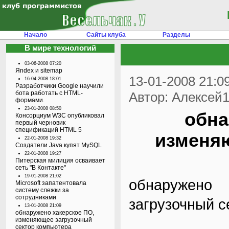
Начало
Сайты клуба
Разделы
В мире технологий
03-06-2008 07:20
Яndex и sitemap
13-01-2008 21:0
16-04-2008 18:01
Разработчики Google научили
бота работать с HTML-
Автор: Алексей
формами.
23-01-2008 08:50
обна
Консорциум W3C опубликовал
первый черновик
спецификаций HTML 5
изменяю
22-01-2008 19:32
Создатели Java купят MySQL
22-01-2008 19:27
Питерская милиция осваивает
сеть "В Контакте"
19-01-2008 21:02
обнаружен
Microsoft запатентовала
систему слежки за
сотрудниками
загрузочный с
13-01-2008 21:09
обнаружено хакерское ПО,
изменяющее загрузочный
сектор компьютера