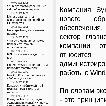
09-01-2008 13:05
Язык программирования Perl:
Компания Sy
юбилей и новая версия
29-12-2007 14:09
нового обр
Microsoft выпустила
блокиратор обновлений для
ОС Windows
обеспечения,
29-12-2007 09:05
Netscape Navigator - вечная
память
сектор главн
28-12-2007 17:56
Windows Home Server может
компании о
повреждать файлы
пользователей
06-12-2007 08:07
относитс
PDF 1.7 станет стандартом
ISO
администриро
08-11-2007 18:26
На смену буквенным паролям
приходят графические
работы с Wind
29-10-2007 21:43
Mac OS X Leopard вызывает
сбой при установке
29-10-2007 21:18
Канадских любителей mp3
По словам эк
обложат "музыкальным"
налогом.
29-10-2007 20:51
- это принцип
В недрах Microsoft создан
экспериментальный Windows,