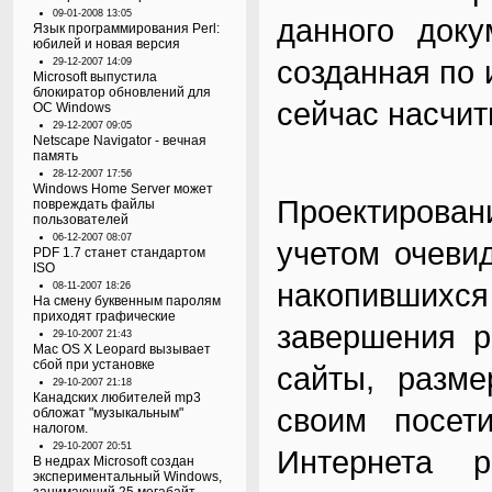
09-01-2008 13:05
данного доку
Язык программирования Perl:
юбилей и новая версия
созданная по 
29-12-2007 14:09
Microsoft выпустила
блокиратор обновлений для
сейчас насчит
ОС Windows
29-12-2007 09:05
Netscape Navigator - вечная
память
28-12-2007 17:56
Windows Home Server может
Проектирова
повреждать файлы
пользователей
06-12-2007 08:07
учетом очеви
PDF 1.7 станет стандартом
ISO
накопившихс
08-11-2007 18:26
На смену буквенным паролям
приходят графические
завершения р
29-10-2007 21:43
Mac OS X Leopard вызывает
сбой при установке
сайты, разм
29-10-2007 21:18
Канадских любителей mp3
своим посет
обложат "музыкальным"
налогом.
29-10-2007 20:51
Интернета р
В недрах Microsoft создан
экспериментальный Windows,