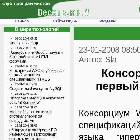
Начало
Сайты клуба
Разделы
В мире технологий
03-06-2008 07:20
Яndex и sitemap
23-01-2008 08:5
16-04-2008 18:01
Разработчики Google научили
бота работать с HTML-
Автор: Sla
формами.
23-01-2008 08:50
Консо
Консорциум W3C опубликовал
первый черновик
спецификаций HTML 5
первый
22-01-2008 19:32
Создатели Java купят MySQL
22-01-2008 19:27
Питерская милиция осваивает
сеть "В Контакте"
19-01-2008 21:02
Консорциум
Microsoft запатентовала
систему слежки за
сотрудниками
спецификаци
13-01-2008 21:09
обнаружено хакерское ПО,
языка гипер
изменяющее загрузочный
сектор компьютера