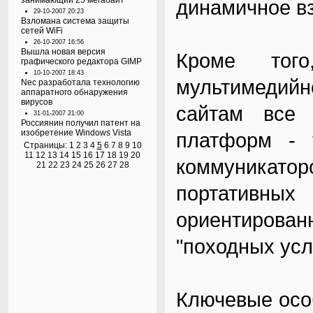
занимающий 25 мегабайт
динамичное в
29-10-2007 20:23
Взломана система защиты
сетей WiFi
26-10-2007 16:56
Вышла новая версия
Кроме того
графического редактора GIMP
10-10-2007 18:43
мультимедийн
Nec разработала технологию
аппаратного обнаружения
вирусов
сайтам все
31-01-2007 21:00
Россиянин получил патент на
изобретение Windows Vista
платформ - 
Страницы:
1
2
3
4
5
6
7
8
9
10
11
12
13
14
15
16
17
18
19
20
коммуникато
21
22
23
24
25
26
27
28
портативн
ориентирова
"походных усл
Ключевые осо