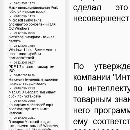
09-01-2008 13:05
сделал эт
Язык программирования Perl:
юбилей и новая версия
несовершенств
29-12-2007 14:09
Microsoft выпустила
блокиратор обновлений для
ОС Windows
29-12-2007 09:05
Netscape Navigator - вечная
память
28-12-2007 17:56
Windows Home Server может
повреждать файлы
пользователей
06-12-2007 08:07
По утвержд
PDF 1.7 станет стандартом
ISO
компании "Инт
08-11-2007 18:26
На смену буквенным паролям
приходят графические
по интеллект
29-10-2007 21:43
Mac OS X Leopard вызывает
сбой при установке
товарным знак
29-10-2007 21:18
Канадских любителей mp3
него програм
обложат "музыкальным"
налогом.
29-10-2007 20:51
ему соответс
В недрах Microsoft создан
экспериментальный Windows,