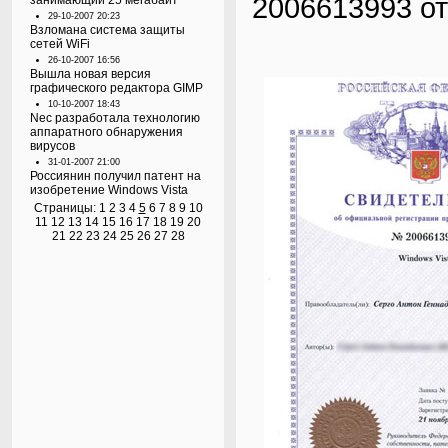
2006613993 от
занимающий 25 мегабайт
29-10-2007 20:23
Взломана система защиты
сетей WiFi
26-10-2007 16:56
Вышла новая версия
графического редактора GIMP
10-10-2007 18:43
Nec разработала технологию
аппаратного обнаружения
вирусов
31-01-2007 21:00
Россиянин получил патент на
изобретение Windows Vista
Страницы:
1
2
3
4
5
6
7
8
9
10
11
12
13
14
15
16
17
18
19
20
21
22
23
24
25
26
27
28