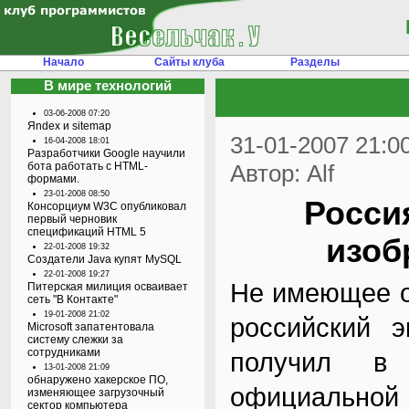
Начало
Сайты клуба
Разделы
В мире технологий
03-06-2008 07:20
Яndex и sitemap
31-01-2007 21:0
16-04-2008 18:01
Разработчики Google научили
бота работать с HTML-
Автор: Alf
формами.
23-01-2008 08:50
Росси
Консорциум W3C опубликовал
первый черновик
спецификаций HTML 5
изоб
22-01-2008 19:32
Создатели Java купят MySQL
22-01-2008 19:27
Не имеющее от
Питерская милиция осваивает
сеть "В Контакте"
19-01-2008 21:02
российский э
Microsoft запатентовала
систему слежки за
сотрудниками
получил в 
13-01-2008 21:09
обнаружено хакерское ПО,
официальной 
изменяющее загрузочный
сектор компьютера