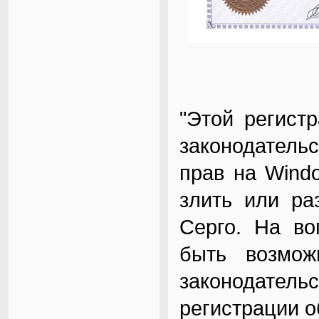
"Этой регист
законодатель
прав на Windo
злить или раз
Серго. На во
быть возмож
законодатель
регистрации о