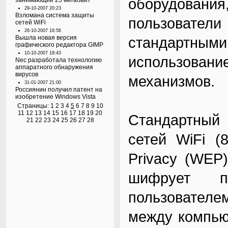
оборудования
занимающий 25 мегабайт
29-10-2007 20:23
Взломана система защиты
пользоват
сетей WiFi
26-10-2007 16:56
Вышла новая версия
стандартным
графического редактора GIMP
10-10-2007 18:43
использова
Nec разработала технологию
аппаратного обнаружения
вирусов
механизмов.
31-01-2007 21:00
Россиянин получил патент на
изобретение Windows Vista
Страницы:
1
2
3
4
5
6
7
8
9
10
11
12
13
14
15
16
17
18
19
20
Стандартный
21
22
23
24
25
26
27
28
сетей WiFi (8
Privacy (WEP
шифрует п
пользовател
между компью