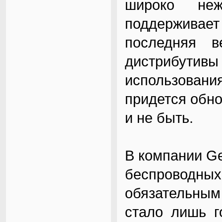
широко не
поддерживае
последняя 
дистрибут
использован
придется обно
и не быть.
В компании G
беспроводны
обязательны
стало лишь г