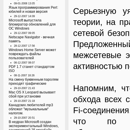
09-01-2008 13:05
Язык программирования Perl:
Серьезную уя
юбилей и новая версия
29-12-2007 14:09
теории, на п
Microsoft выпустила
блокиратор обновлений для
ОС Windows
сетевой безоп
29-12-2007 09:05
Netscape Navigator - вечная
память
Предложенн
28-12-2007 17:56
Windows Home Server может
межсетевые э
повреждать файлы
пользователей
06-12-2007 08:07
активностью п
PDF 1.7 станет стандартом
ISO
08-11-2007 18:26
На смену буквенным паролям
приходят графические
Напомним, ч
29-10-2007 21:43
Mac OS X Leopard вызывает
сбой при установке
обхода всех 
29-10-2007 21:18
Канадских любителей mp3
Fi-соединения
обложат "музыкальным"
налогом.
29-10-2007 20:51
что по со
В недрах Microsoft создан
экспериментальный Windows,