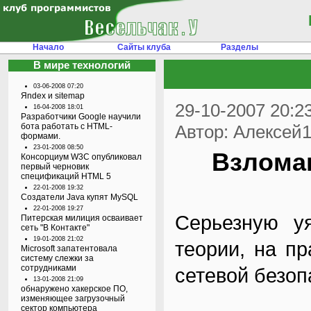
Начало
Сайты клуба
Разделы
В мире технологий
03-06-2008 07:20
Яndex и sitemap
29-10-2007 20:2
16-04-2008 18:01
Разработчики Google научили
бота работать с HTML-
Автор: Алексей
формами.
23-01-2008 08:50
Взлома
Консорциум W3C опубликовал
первый черновик
спецификаций HTML 5
22-01-2008 19:32
Создатели Java купят MySQL
22-01-2008 19:27
Серьезную уя
Питерская милиция осваивает
сеть "В Контакте"
19-01-2008 21:02
теории, на п
Microsoft запатентовала
систему слежки за
сотрудниками
сетевой безоп
13-01-2008 21:09
обнаружено хакерское ПО,
изменяющее загрузочный
сектор компьютера