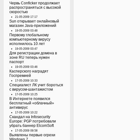
Червь Conficker продолжает
распространяться с высокой
скоростью
21-05-2009 17:17
Sun открывает онлайновый
магазин Java-приложений
19-05-2009 03:48
Первому глобальному
компьютерному вирусу
исполнилось 10 лет
19-05-2009 03:47
Для регистрации домена в
зоне RU теперь нужен
паспорт
19-05-2009 03:46
Касперского наградят
Госпремией
17-05-2009 10:33
Специалист ЛК учит бороться
с вирусом-шантажистом
17-05-2009 10:25
В Интернете появился
бесплатный «облачный»
антивирус
17-05-2009 10:22
Скандал на Infosecurity
Europe: PGP потребовали
убрать баннер ElcomSoft
17-05-2009 09:58
Выявлены первые огрехи
Windows 7