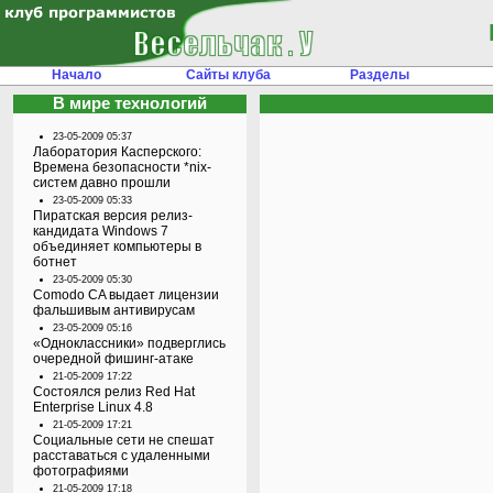
Начало
Сайты клуба
Разделы
В мире технологий
23-05-2009 05:37
Лаборатория Касперского:
Времена безопасности *nix-
систем давно прошли
23-05-2009 05:33
Пиратская версия релиз-
кандидата Windows 7
объединяет компьютеры в
ботнет
23-05-2009 05:30
Comodo CA выдает лицензии
фальшивым антивирусам
23-05-2009 05:16
«Одноклассники» подверглись
очередной фишинг-атаке
21-05-2009 17:22
Состоялся релиз Red Hat
Enterprise Linux 4.8
21-05-2009 17:21
Социальные сети не спешат
расставаться с удаленными
фотографиями
21-05-2009 17:18