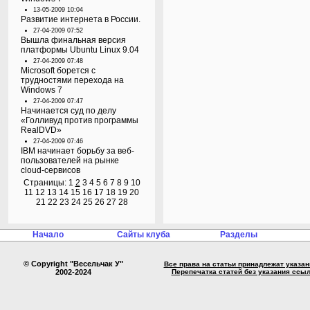
13-05-2009 10:04
Развитие интернета в России.
27-04-2009 07:52
Вышла финальная версия
платформы Ubuntu Linux 9.04
27-04-2009 07:48
Microsoft борется с
трудностями перехода на
Windows 7
27-04-2009 07:47
Начинается суд по делу
«Голливуд против программы
RealDVD»
27-04-2009 07:46
IBM начинает борьбу за веб-
пользователей на рынке
cloud-сервисов
Страницы:
1
2
3
4
5
6
7
8
9
10
11
12
13
14
15
16
17
18
19
20
21
22
23
24
25
26
27
28
Начало
Сайты клуба
Разделы
© Copyright "Весельчак У"
Все права на статьи принадлежат указа
2002-2024
Перепечатка статей без указания ссы