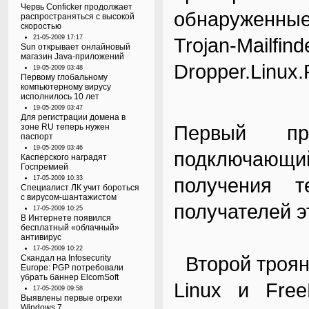
Червь Conficker продолжает
обнаруженные
распространяться с высокой
скоростью
21-05-2009 17:17
Trojan-Mai
Sun открывает онлайновый
магазин Java-приложений
Dropper.Linux.P
19-05-2009 03:48
Первому глобальному
компьютерному вирусу
исполнилось 10 лет
19-05-2009 03:47
Для регистрации домена в
Первый пре
зоне RU теперь нужен
паспорт
19-05-2009 03:46
подключающ
Касперского наградят
Госпремией
получения т
17-05-2009 10:33
Специалист ЛК учит бороться
с вирусом-шантажистом
получателей э
17-05-2009 10:25
В Интернете появился
бесплатный «облачный»
антивирус
17-05-2009 10:22
Второй троян
Скандал на Infosecurity
Europe: PGP потребовали
убрать баннер ElcomSoft
Linux и Fre
17-05-2009 09:58
Выявлены первые огрехи
Windows 7