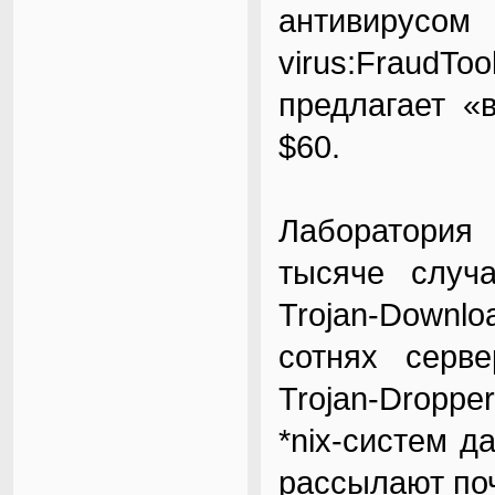
антив
virus:FraudT
предлагает «
$60.
Лаборатория 
тысяче случ
Trojan-Downl
сотнях сервер
Trojan-Droppe
*nix-систем д
рассылают по