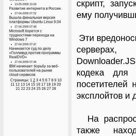
скрипт, запус
13-05-2009 10:04
Развитие интернета в России.
ему получивши
27-04-2009 07:52
Вышла финальная версия
платформы Ubuntu Linux 9.04
27-04-2009 07:48
Microsoft борется с
Эти вредонос
трудностями перехода на
Windows 7
27-04-2009 07:47
серверах, 
Начинается суд по делу
«Голливуд против программы
RealDVD»
Downloader.J
27-04-2009 07:46
IBM начинает борьбу за веб-
кодека для 
пользователей на рынке
cloud-сервисов
Страницы:
1
2
3
4
5
6
7
8
9
10
посетителей 
11
12
13
14
15
16
17
18
19
20
21
22
23
24
25
26
27
28
эксплойтов и 
На распрост
также нахо