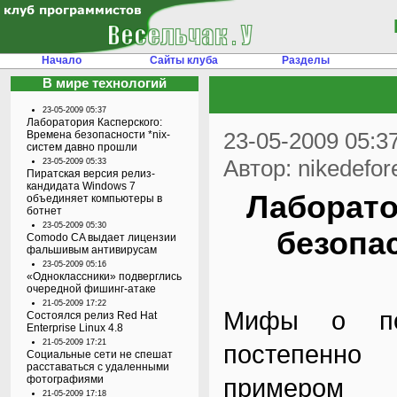
Начало
Сайты клуба
Разделы
В мире технологий
23-05-2009 05:37
Лаборатория Касперского:
23-05-2009 05:3
Времена безопасности *nix-
систем давно прошли
Автор: nikedefor
23-05-2009 05:33
Пиратская версия релиз-
кандидата Windows 7
Лаборато
объединяет компьютеры в
ботнет
23-05-2009 05:30
безопас
Comodo CA выдает лицензии
фальшивым антивирусам
23-05-2009 05:16
«Одноклассники» подверглись
очередной фишинг-атаке
21-05-2009 17:22
Мифы о пол
Состоялся релиз Red Hat
Enterprise Linux 4.8
21-05-2009 17:21
постепенно
Социальные сети не спешат
расставаться с удаленными
фотографиями
примером у
21-05-2009 17:18