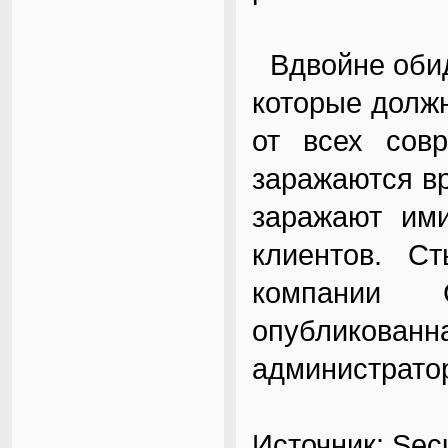
Вдвойне обид
которые долж
от всех совр
заражаются в
заражают ими
клиентов. Ст
компании С
опубликован
администратор
Источник: Secu