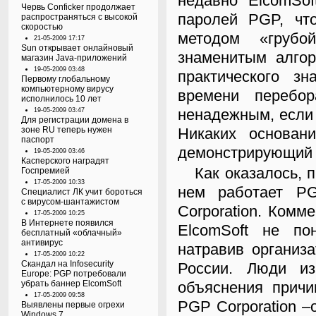
недавно ElcomSof
Червь Conficker продолжает
паролей PGP, чт
распространяться с высокой
скоростью
методом «грубо
21-05-2009 17:17
Sun открывает онлайновый
знаменитым алгор
магазин Java-приложений
19-05-2009 03:48
практического з
Первому глобальному
компьютерному вирусу
времени перебо
исполнилось 10 лет
ненадежным, если 
19-05-2009 03:47
Для регистрации домена в
зоне RU теперь нужен
Никаких основан
паспорт
демонстрирующий 
19-05-2009 03:46
Касперского наградят
Как оказалось, прямо напротив стенда К35 расположен J30, а на
Госпремией
17-05-2009 10:33
нем работает PG
Специалист ЛК учит бороться
с вирусом-шантажистом
Corporation. Комм
17-05-2009 10:25
В Интернете появился
ElcomSoft не по
бесплатный «облачный»
антивирус
натравив организа
17-05-2009 10:22
Скандал на Infosecurity
России. Люди из
Europe: PGP потребовали
убрать баннер ElcomSoft
объяснения причи
17-05-2009 09:58
PGP Corporation –
Выявлены первые огрехи
Windows 7