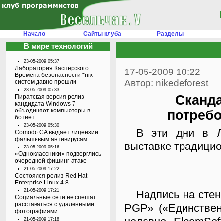
Начало
Сайты клуба
Разделы
В мире технологий
23-05-2009 05:37
Лаборатория Касперского:
17-05-2009 10:22
Времена безопасности *nix-
Автор: nikedeforest
систем давно прошли
23-05-2009 05:33
Сканда
Пиратская версия релиз-
кандидата Windows 7
объединяет компьютеры в
потребо
ботнет
23-05-2009 05:30
В эти дни в Лондоне проходит Infosecurity Europe 2009. В
Comodo CA выдает лицензии
фальшивым антивирусам
выставке традицио
23-05-2009 05:16
«Одноклассники» подверглись
очередной фишинг-атаке
21-05-2009 17:22
Состоялся релиз Red Hat
Enterprise Linux 4.8
21-05-2009 17:21
Надпись на стене стенда компании — «The only way to break into
Социальные сети не спешат
расставаться с удаленными
PGP» («Единствен
фотографиями
21-05-2009 17:18