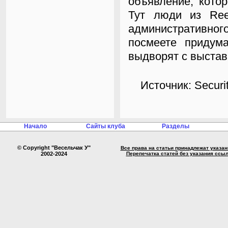
объявление, кото
Тут люди из Ree
административног
посмеете придум
выдворят с выстав
Источник: Secur
Начало
Сайты клуба
Разделы
© Copyright "Весельчак У"
Все права на статьи принадлежат указа
2002-2024
Перепечатка статей без указания ссы