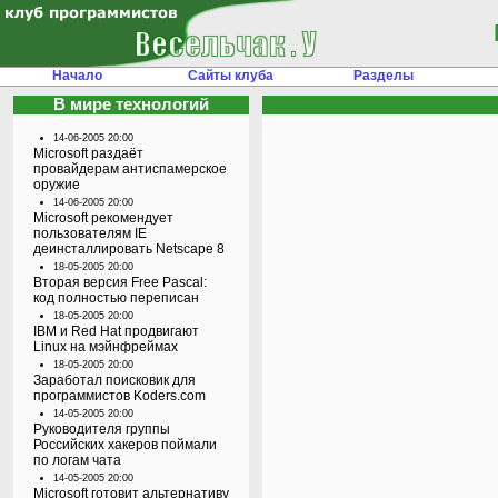
Начало
Сайты клуба
Разделы
В мире технологий
14-06-2005 20:00
Microsoft раздаёт
провайдерам антиспамерское
оружие
14-06-2005 20:00
Microsoft рекомендует
пользователям IE
деинсталлировать Netscape 8
18-05-2005 20:00
Вторая версия Free Pascal:
код полностью переписан
18-05-2005 20:00
IBM и Red Hat продвигают
Linux на мэйнфреймах
18-05-2005 20:00
Заработал поисковик для
программистов Koders.com
14-05-2005 20:00
Руководителя группы
Российских хакеров поймали
по логам чата
14-05-2005 20:00
Microsoft готовит альтернативу