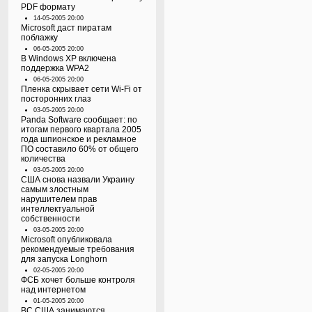
PDF формату
14-05-2005 20:00
Microsoft даст пиратам
поблажку
06-05-2005 20:00
В Windows XP включена
поддержка WPA2
06-05-2005 20:00
Пленка скрывает сети Wi-Fi от
посторонних глаз
03-05-2005 20:00
Panda Software сообщает: по
итогам первого квартала 2005
года шпионское и рекламное
ПО составило 60% от общего
количества
03-05-2005 20:00
США снова назвали Украину
самым злостным
нарушителем прав
интеллектуальной
собственности
03-05-2005 20:00
Microsoft опубликовала
рекомендуемые требования
для запуска Longhorn
02-05-2005 20:00
ФСБ хочет больше контроля
над интернетом
01-05-2005 20:00
ВС США занимаются