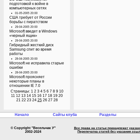
подготовкой к войне в
компьютерных сетях
01-05-2005 20:00
США требует от России
борьбы с пиратством
29-04-2005 20:00
Microsoft введет в Windows
«черный ящик»
29-04-2005 20:00
Гибридный жесткий диск
Samsung спит во время
работы
28-04-2005 20:00
Microsoft не исправила старые
ошибки
28-04-2005 20:00
Microsoft проясняет
некоторые планы в
отношении IE 7.0
Страницы:
1
2
3
4
5
6
7
8
9
10
11
12
13
14
15
16
17
18
19
20
21
22
23
24
25
26
27
28
Начало
Сайты клуба
Разделы
© Copyright "Весельчак У"
Все права на статьи принадлежат указа
2002-2024
Перепечатка статей без указания ссы