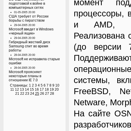
момент под
подготовкой к войне в
компьютерных сетях
процессоры, в
01-05-2005 20:00
США требует от России
борьбы с пиратством
и AMD, пр
29-04-2005 20:00
Microsoft введет в Windows
Реализована с
«черный ящик»
29-04-2005 20:00
Гибридный жесткий диск
(до версии 7
Samsung спит во время
работы
Поддержива
28-04-2005 20:00
Microsoft не исправила старые
ошибки
операционны
28-04-2005 20:00
Microsoft проясняет
некоторые планы в
системы, вкл
отношении IE 7.0
Страницы:
1
2
3
4
5
6
7
8
9
10
FreeBSD, Ne
11
12
13
14
15
16
17
18
19
20
21
22
23
24
25
26
27
28
Netware, Morp
На сайте OSN
разработчик