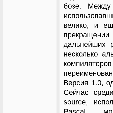
бозе. Между
использовав
велико, и ещ
прекращении
дальнейших р
несколько ал
компиляторов 
переименованн
Версия 1.0, о
Сейчас среди
source, испо
Pascal мо