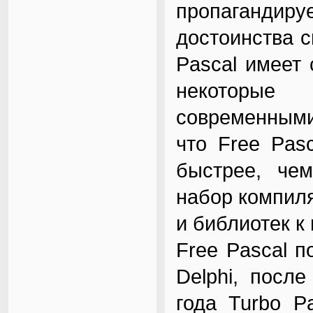
пропагандиру
достоинства с
Pascal имее
некоторые
современными
что Free Pas
быстрее, чем
набор компиля
и библиотек к 
Free Pascal п
Delphi, посл
года Turbo P