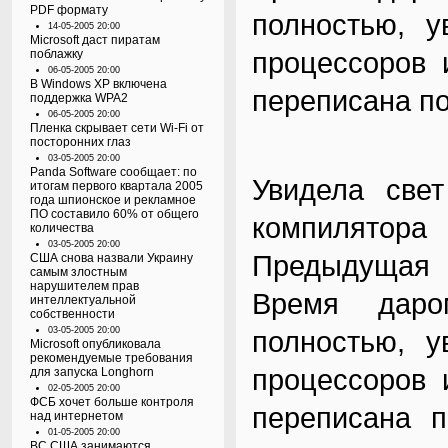
PDF формату
полностью, у
14-05-2005 20:00
Microsoft даст пиратам
процессоров 
поблажку
06-05-2005 20:00
В Windows XP включена
переписана под
поддержка WPA2
06-05-2005 20:00
Пленка скрывает сети Wi-Fi от
посторонних глаз
03-05-2005 20:00
Panda Software сообщает: по
Увидела свет
итогам первого квартала 2005
года шпионское и рекламное
ПО составило 60% от общего
компилятор
количества
03-05-2005 20:00
Предыдущая в
США снова назвали Украину
самым злостным
нарушителем прав
Время даро
интеллектуальной
собственности
03-05-2005 20:00
полностью, у
Microsoft опубликовала
рекомендуемые требования
процессоров 
для запуска Longhorn
02-05-2005 20:00
ФСБ хочет больше контроля
переписана п
над интернетом
01-05-2005 20:00
ВС США занимаются