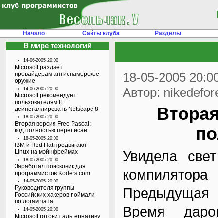
Начало
Сайты клуба
Разделы
В мире технологий
14-06-2005 20:00
Microsoft раздаёт
18-05-2005 20:0
провайдерам антиспамерское
оружие
Автор: nikedefor
14-06-2005 20:00
Microsoft рекомендует
пользователям IE
Вторая
деинсталлировать Netscape 8
18-05-2005 20:00
Вторая версия Free Pascal:
по
код полностью переписан
18-05-2005 20:00
IBM и Red Hat продвигают
Увидела свет
Linux на мэйнфреймах
18-05-2005 20:00
Заработал поисковик для
компилятор
программистов Koders.com
14-05-2005 20:00
Руководителя группы
Предыдущая в
Российских хакеров поймали
по логам чата
Время даро
14-05-2005 20:00
Microsoft готовит альтернативу