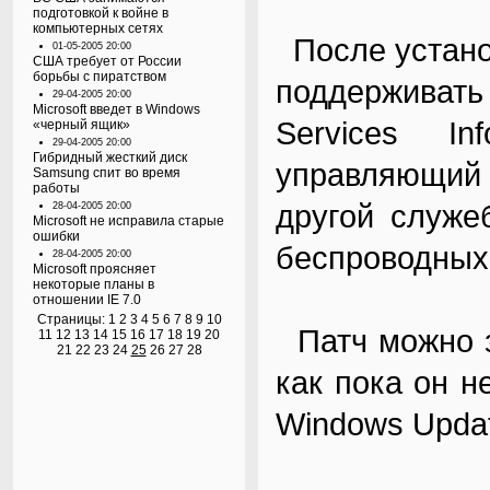
подготовкой к войне в
компьютерных сетях
После устано
01-05-2005 20:00
США требует от России
борьбы с пиратством
поддерживат
29-04-2005 20:00
Microsoft введет в Windows
Services In
«черный ящик»
29-04-2005 20:00
Гибридный жесткий диск
управляющий 
Samsung спит во время
работы
другой служе
28-04-2005 20:00
Microsoft не исправила старые
ошибки
беспроводных 
28-04-2005 20:00
Microsoft проясняет
некоторые планы в
отношении IE 7.0
Страницы:
1
2
3
4
5
6
7
8
9
10
Патч можно за
11
12
13
14
15
16
17
18
19
20
21
22
23
24
25
26
27
28
как пока он н
Windows Updat