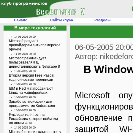
Начало
Сайты клуба
Разделы
В мире технологий
14-06-2005 20:00
Microsoft раздаёт
06-05-2005 20:0
провайдерам антиспамерское
оружие
Автор: nikedefor
14-06-2005 20:00
Microsoft рекомендует
пользователям IE
В Window
деинсталлировать Netscape 8
18-05-2005 20:00
Вторая версия Free Pascal:
код полностью переписан
18-05-2005 20:00
IBM и Red Hat продвигают
Microsoft оп
Linux на мэйнфреймах
18-05-2005 20:00
Заработал поисковик для
функциониров
программистов Koders.com
14-05-2005 20:00
Руководителя группы
обновление п
Российских хакеров поймали
по логам чата
защитой Wi-
14-05-2005 20:00
Microsoft готовит альтернативу