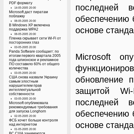
PDF формату
последней в
14-05-2005 20:00
Microsoft даст пиратам
обеспечению 
поблажку
06-05-2005 20:00
В Windows XP включена
основе стандар
поддержка WPA2
06-05-2005 20:00
Пленка скрывает сети Wi-Fi от
посторонних глаз
03-05-2005 20:00
Panda Software сообщает: по
Microsoft оп
итогам первого квартала 2005
года шпионское и рекламное
ПО составило 60% от общего
функциониров
количества
03-05-2005 20:00
обновление п
США снова назвали Украину
самым злостным
нарушителем прав
защитой Wi-
интеллектуальной
собственности
03-05-2005 20:00
последней в
Microsoft опубликовала
рекомендуемые требования
обеспечению 
для запуска Longhorn
02-05-2005 20:00
ФСБ хочет больше контроля
основе стандар
над интернетом
01-05-2005 20:00
ВС США занимаются