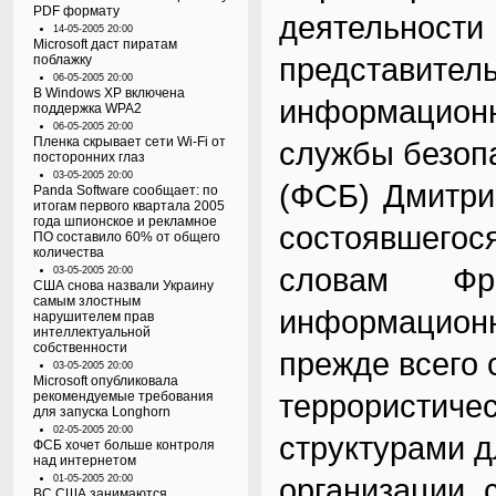
PDF формату
деятельно
14-05-2005 20:00
Microsoft даст пиратам
представител
поблажку
06-05-2005 20:00
В Windows XP включена
информацио
поддержка WPA2
06-05-2005 20:00
Пленка скрывает сети Wi-Fi от
службы безоп
посторонних глаз
03-05-2005 20:00
(ФСБ) Дмитрий
Panda Software сообщает: по
итогам первого квартала 2005
года шпионское и рекламное
состоявшегос
ПО составило 60% от общего
количества
словам Фр
03-05-2005 20:00
США снова назвали Украину
самым злостным
информационн
нарушителем прав
интеллектуальной
собственности
прежде всего 
03-05-2005 20:00
Microsoft опубликовала
террорист
рекомендуемые требования
для запуска Longhorn
02-05-2005 20:00
структурами д
ФСБ хочет больше контроля
над интернетом
организации 
01-05-2005 20:00
ВС США занимаются