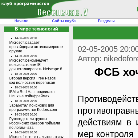
Начало
Сайты клуба
Разделы
В мире технологий
14-06-2005 20:00
Microsoft раздаёт
02-05-2005 20:0
провайдерам антиспамерское
оружие
Автор: nikedefor
14-06-2005 20:00
Microsoft рекомендует
пользователям IE
ФСБ хо
деинсталлировать Netscape 8
18-05-2005 20:00
Вторая версия Free Pascal:
код полностью переписан
18-05-2005 20:00
IBM и Red Hat продвигают
Противодейс
Linux на мэйнфреймах
18-05-2005 20:00
Заработал поисковик для
противоправн
программистов Koders.com
14-05-2005 20:00
Руководителя группы
действиям в 
Российских хакеров поймали
по логам чата
мер контроля
14-05-2005 20:00
Microsoft готовит альтернативу