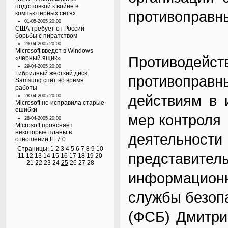
подготовкой к войне в
противоправн
компьютерных сетях
01-05-2005 20:00
США требует от России
борьбы с пиратством
29-04-2005 20:00
Microsoft введет в Windows
Противодейс
«черный ящик»
29-04-2005 20:00
Гибридный жесткий диск
противоправн
Samsung спит во время
работы
действиям в 
28-04-2005 20:00
Microsoft не исправила старые
ошибки
мер контроля
28-04-2005 20:00
Microsoft проясняет
некоторые планы в
деятельно
отношении IE 7.0
Страницы:
1
2
3
4
5
6
7
8
9
10
представител
11
12
13
14
15
16
17
18
19
20
21
22
23
24
25
26
27
28
информацио
службы безоп
(ФСБ) Дмитрий