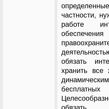
определенные
частности, н
работе ин
обеспечени
правоохрани
деятельностью
обязать инт
хранить все 
динамическим
бесплатны
Целесообра
обязать