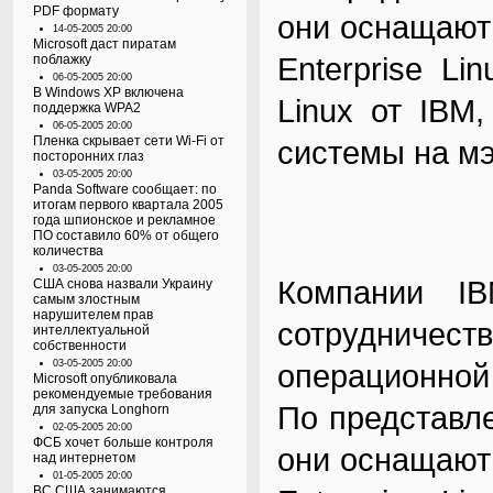
PDF формату
они оснащают
14-05-2005 20:00
Microsoft даст пиратам
Enterprise Lin
поблажку
06-05-2005 20:00
В Windows XP включена
Linux от IBM
поддержка WPA2
06-05-2005 20:00
Пленка скрывает сети Wi-Fi от
системы на м
посторонних глаз
03-05-2005 20:00
Panda Software сообщает: по
итогам первого квартала 2005
года шпионское и рекламное
ПО составило 60% от общего
количества
03-05-2005 20:00
Компании I
США снова назвали Украину
самым злостным
нарушителем прав
сотрудниче
интеллектуальной
собственности
03-05-2005 20:00
операционной
Microsoft опубликовала
рекомендуемые требования
По представл
для запуска Longhorn
02-05-2005 20:00
ФСБ хочет больше контроля
они оснащают
над интернетом
01-05-2005 20:00
ВС США занимаются