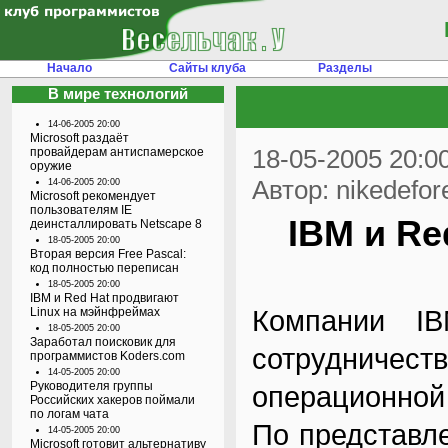
Начало
Сайты клуба
Разделы
В мире технологий
14-06-2005 20:00
Microsoft раздаёт
18-05-2005 20:0
провайдерам антиспамерское
оружие
Автор: nikedefor
14-06-2005 20:00
Microsoft рекомендует
пользователям IE
IBM и Re
деинсталлировать Netscape 8
18-05-2005 20:00
Вторая версия Free Pascal:
код полностью переписан
18-05-2005 20:00
IBM и Red Hat продвигают
Компании I
Linux на мэйнфреймах
18-05-2005 20:00
Заработал поисковик для
сотрудниче
программистов Koders.com
14-05-2005 20:00
Руководителя группы
операционной
Российских хакеров поймали
по логам чата
По представл
14-05-2005 20:00
Microsoft готовит альтернативу