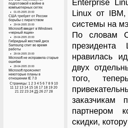
Enterprise Lin
подготовкой к войне в
компьютерных сетях
Linux от IBM
01-05-2005 20:00
США требует от России
борьбы с пиратством
системы на м
29-04-2005 20:00
Microsoft введет в Windows
По словам Ск
«черный ящик»
29-04-2005 20:00
Гибридный жесткий диск
президента 
Samsung спит во время
работы
нравилась ид
28-04-2005 20:00
Microsoft не исправила старые
ошибки
двух отдельн
28-04-2005 20:00
Microsoft проясняет
некоторые планы в
того, тепе
отношении IE 7.0
Страницы:
1
2
3
4
5
6
7
8
9
10
привекательны
11
12
13
14
15
16
17
18
19
20
21
22
23
24
25
26
27
28
заказчикам 
партнером к
скидки, котор