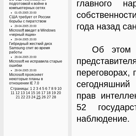
главного на
подготовкой к войне в
компьютерных сетях
собственност
01-05-2005 20:00
США требует от России
борьбы с пиратством
года назад са
29-04-2005 20:00
Microsoft введет в Windows
«черный ящик»
29-04-2005 20:00
Гибридный жесткий диск
Об этом со
Samsung спит во время
работы
28-04-2005 20:00
представите
Microsoft не исправила старые
ошибки
переговорах, 
28-04-2005 20:00
Microsoft проясняет
некоторые планы в
сегодняшний 
отношении IE 7.0
Страницы:
1
2
3
4
5
6
7
8
9
10
прав интелле
11
12
13
14
15
16
17
18
19
20
21
22
23
24
25
26
27
28
52 государ
наблюдение.