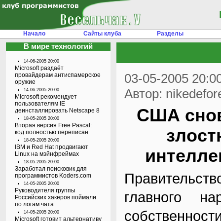
Начало
Сайты клуба
Разделы
В мире технологий
14-06-2005 20:00
Microsoft раздаёт
03-05-2005 20:0
провайдерам антиспамерское
оружие
Автор: nikedefor
14-06-2005 20:00
Microsoft рекомендует
пользователям IE
США снов
деинсталлировать Netscape 8
18-05-2005 20:00
Вторая версия Free Pascal:
злост
код полностью переписан
18-05-2005 20:00
IBM и Red Hat продвигают
интелле
Linux на мэйнфреймах
18-05-2005 20:00
Заработал поисковик для
Правительств
программистов Koders.com
14-05-2005 20:00
Руководителя группы
главного на
Российских хакеров поймали
по логам чата
собственности
14-05-2005 20:00
Microsoft готовит альтернативу