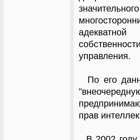
значительног
многосторон
адекватной
собственно
управления.
По его данн
"внеочеред
предпринима
прав интеллек
В 2002 году 