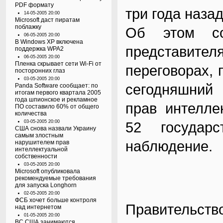
PDF формату
три года наза
14-05-2005 20:00
Microsoft даст пиратам
поблажку
Об этом со
06-05-2005 20:00
В Windows XP включена
представите
поддержка WPA2
06-05-2005 20:00
Пленка скрывает сети Wi-Fi от
переговорах, 
посторонних глаз
03-05-2005 20:00
сегодняшний 
Panda Software сообщает: по
итогам первого квартала 2005
года шпионское и рекламное
прав интелле
ПО составило 60% от общего
количества
03-05-2005 20:00
52 государ
США снова назвали Украину
самым злостным
наблюдение.
нарушителем прав
интеллектуальной
собственности
03-05-2005 20:00
Microsoft опубликовала
рекомендуемые требования
для запуска Longhorn
02-05-2005 20:00
ФСБ хочет больше контроля
Правительств
над интернетом
01-05-2005 20:00
ВС США занимаются