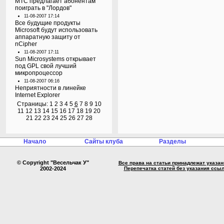
МТС предлагает абонентам
поиграть в "Лордов"
11-08-2007 17:14
Все будущие продукты
Microsoft будут использовать
аппаратную защиту от
nCipher
11-08-2007 17:11
Sun Microsystems открывает
под GPL свой лучший
микропроцессор
11-08-2007 06:16
Неприятности в линейке
Internet Explorer
Страницы:
1
2
3
4
5
6
7
8
9
10
11
12
13
14
15
16
17
18
19
20
21
22
23
24
25
26
27
28
Начало
Сайты клуба
Разделы
© Copyright "Весельчак У"
Все права на статьи принадлежат указа
2002-2024
Перепечатка статей без указания ссы