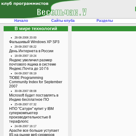
Начало
Сайты клуба
Разделы
В мире технологий
28-08-2006 20:00
Фальшивый Windows XP SP3
29-09-2007 08:22
День Интернета в России
18-09-2007 19:24
Яндекс увеличил размер
почтового ящика в системе
Яндекс.Почта до 10 Гб
04-09-2007 06:19
TIOBE Programming
Community Index for September
2007
30-08-2007 08:08
Microsoft будет поставлять в
Индию бесплатное ПО
25-08-2007 07:32
НПО "Сатурн" купит у IBM
суперкомпьютер
производительностью 8
терафлопс
24-08-2007 16:17
Apache все больше уступает
IIS на рынке веб-серверов