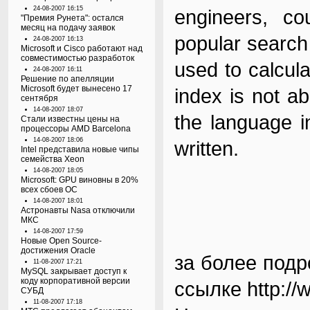
24-08-2007 16:15
engineers, co
"Премия Рунета": остался
месяц на подачу заявок
popular search
24-08-2007 16:13
Microsoft и Cisco работают над
совместимостью разработок
used to calcul
24-08-2007 16:11
Решение по апелляции
Microsoft будет вынесено 17
index is not a
сентября
14-08-2007 18:07
the language i
Стали известны цены на
процессоры AMD Barcelona
14-08-2007 18:06
written.
Intel представила новые чипы
семейства Xeon
14-08-2007 18:05
Microsoft: GPU виновны в 20%
всех сбоев ОС
14-08-2007 18:01
Астронавты Nasa отключили
МКС
14-08-2007 17:59
Новые Open Source-
достижения Oracle
за более под
11-08-2007 17:21
MySQL закрывает доступ к
коду корпоративной версии
ссылке
http://
СУБД
11-08-2007 17:18