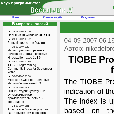
Начало
Сайты клуба
Разделы
В мире технологий
28-08-2006 20:00
Фальшивый Windows XP SP3
04-09-2007 06:1
29-09-2007 08:22
День Интернета в России
Автор: nikedefor
18-09-2007 19:24
Яндекс увеличил размер
почтового ящика в системе
TIOBE Pr
Яндекс.Почта до 10 Гб
04-09-2007 06:19
TIOBE Programming
Community Index for September
2007
30-08-2007 08:08
The TIOBE Pr
Microsoft будет поставлять в
Индию бесплатное ПО
25-08-2007 07:32
indication of t
НПО "Сатурн" купит у IBM
суперкомпьютер
производительностью 8
The index is u
терафлопс
24-08-2007 16:17
based on the 
Apache все больше уступает
IIS на рынке веб-серверов