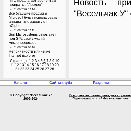
Новость пр
МТС предлагает абонентам
поиграть в "Лордов"
11-08-2007 17:14
"Весельчак У"
Все будущие продукты
Microsoft будут использовать
аппаратную защиту от
nCipher
11-08-2007 17:11
Sun Microsystems открывает
под GPL свой лучший
микропроцессор
11-08-2007 06:16
Неприятности в линейке
Internet Explorer
Страницы:
1
2
3
4
5
6
7
8
9
10
11
12
13
14
15
16
17
18
19
20
21
22
23
24
25
26
27
28
Начало
Сайты клуба
Разделы
© Copyright "Весельчак У"
Все права на статьи принадлежат указа
2002-2024
Перепечатка статей без указания ссы