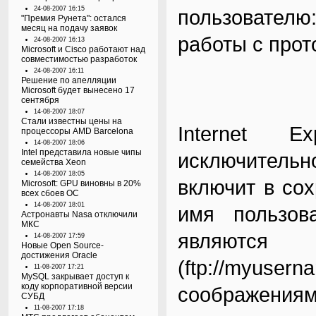
24-08-2007 16:15
пользователю
"Премия Рунета": остался
месяц на подачу заявок
работы с прот
24-08-2007 16:13
Microsoft и Cisco работают над
совместимостью разработок
24-08-2007 16:11
Решение по апелляции
Microsoft будет вынесено 17
сентября
14-08-2007 18:07
Стали известны цены на
Internet E
процессоры AMD Barcelona
14-08-2007 18:06
Intel представила новые чипы
исключительн
семейства Xeon
14-08-2007 18:05
включит в сохр
Microsoft: GPU виновны в 20%
всех сбоев ОС
14-08-2007 18:01
имя пользов
Астронавты Nasa отключили
МКС
являю
14-08-2007 17:59
Новые Open Source-
достижения Oracle
(
ftp://myuser
11-08-2007 17:21
MySQL закрывает доступ к
коду корпоративной версии
соображениям 
СУБД
11-08-2007 17:18