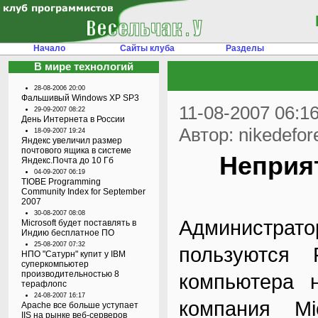
Начало
Сайты клуба
Разделы
В мире технологий
28-08-2006 20:00
Фальшивый Windows XP SP3
11-08-2007 06:1
29-09-2007 08:22
День Интернета в России
Автор: nikedefor
18-09-2007 19:24
Яндекс увеличил размер
почтового ящика в системе
Неприят
Яндекс.Почта до 10 Гб
04-09-2007 06:19
TIOBE Programming
Community Index for September
2007
30-08-2007 08:08
Администрато
Microsoft будет поставлять в
Индию бесплатное ПО
25-08-2007 07:32
пользуются
НПО "Сатурн" купит у IBM
суперкомпьютер
производительностью 8
компьютера н
терафлопс
24-08-2007 16:17
компания Mi
Apache все больше уступает
IIS на рынке веб-серверов