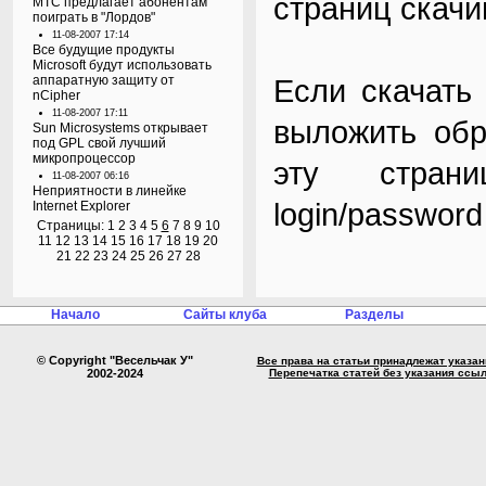
страниц скачи
МТС предлагает абонентам
поиграть в "Лордов"
11-08-2007 17:14
Все будущие продукты
Microsoft будут использовать
аппаратную защиту от
Если скачать
nCipher
11-08-2007 17:11
выложить об
Sun Microsystems открывает
под GPL свой лучший
микропроцессор
эту страни
11-08-2007 06:16
Неприятности в линейке
login/passwor
Internet Explorer
Страницы:
1
2
3
4
5
6
7
8
9
10
11
12
13
14
15
16
17
18
19
20
21
22
23
24
25
26
27
28
Начало
Сайты клуба
Разделы
© Copyright "Весельчак У"
Все права на статьи принадлежат указа
2002-2024
Перепечатка статей без указания ссы