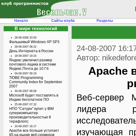
Начало
Сайты клуба
Разделы
В мире технологий
28-08-2006 20:00
Фальшивый Windows XP SP3
24-08-2007 16:1
29-09-2007 08:22
День Интернета в России
Автор: nikedefor
18-09-2007 19:24
Яндекс увеличил размер
почтового ящика в системе
Apache в
Яндекс.Почта до 10 Гб
04-09-2007 06:19
TIOBE Programming
р
Community Index for September
2007
30-08-2007 08:08
Веб-сервер M
Microsoft будет поставлять в
Индию бесплатное ПО
25-08-2007 07:32
лидера р
НПО "Сатурн" купит у IBM
суперкомпьютер
производительностью 8
исследовате
терафлопс
24-08-2007 16:17
изучающая пр
Apache все больше уступает
IIS на рынке веб-серверов