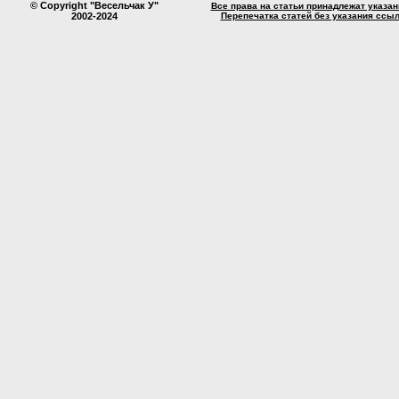
© Copyright "Весельчак У"
Все права на статьи принадлежат указа
2002-2024
Перепечатка статей без указания ссы