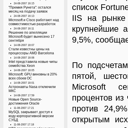
24-08-2007 16:15
список Fortun
"Премия Рунета": остался
месяц на подачу заявок
IIS на рынке
24-08-2007 16:13
Microsoft и Cisco работают над
совместимостью разработок
крупнейшие а
24-08-2007 16:11
Решение по апелляции
Microsoft будет вынесено 17
9,5%, сообщае
сентября
14-08-2007 18:07
Стали известны цены на
процессоры AMD Barcelona
14-08-2007 18:06
Intel представила новые чипы
По подсчетам
семейства Xeon
14-08-2007 18:05
пятой, шест
Microsoft: GPU виновны в 20%
всех сбоев ОС
14-08-2007 18:01
Microsoft 
Астронавты Nasa отключили
МКС
процентов из 
14-08-2007 17:59
Новые Open Source-
достижения Oracle
против 24,9%
11-08-2007 17:21
MySQL закрывает доступ к
коду корпоративной версии
открытым ис
СУБД
11-08-2007 17:18