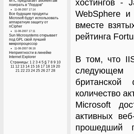
хостингов - 
МТС предлагает абонентам
поиграть в "Лордов"
11-08-2007 17:14
WebSphere и 
Все будущие продукты
Microsoft будут использовать
аппаратную защиту от
вместе взяты
nCipher
11-08-2007 17:11
рейтинга Fortu
Sun Microsystems открывает
под GPL свой лучший
микропроцессор
11-08-2007 06:16
Неприятности в линейке
В том, что I
Internet Explorer
Страницы:
1
2
3
4
5
6
7
8
9
10
11
12
13
14
15
16
17
18
19
20
следующем 
21
22
23
24
25
26
27
28
британской
количество ак
Microsoft д
активных веб
прошедший 