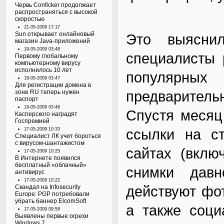
Червь Conficker продолжает
распространяться с высокой
скоростью
21-05-2009 17:17
Sun открывает онлайновый
Это выяснил
магазин Java-приложений
19-05-2009 03:48
специалисты 
Первому глобальному
компьютерному вирусу
исполнилось 10 лет
популярных 
19-05-2009 03:47
Для регистрации домена в
предваритель
зоне RU теперь нужен
паспорт
19-05-2009 03:46
Спустя месяц
Касперского наградят
Госпремией
ссылки на с
17-05-2009 10:33
Специалист ЛК учит бороться
с вирусом-шантажистом
сайтах (вклю
17-05-2009 10:25
В Интернете появился
бесплатный «облачный»
снимки давн
антивирус
17-05-2009 10:22
действуют фото
Скандал на Infosecurity
Europe: PGP потребовали
убрать баннер ElcomSoft
а также соци
17-05-2009 09:58
Выявлены первые огрехи
Windows 7