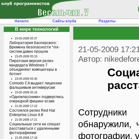
Начало
Сайты клуба
Разделы
В мире технологий
23-05-2009 05:37
Лаборатория Касперского:
21-05-2009 17:2
Времена безопасности *nix-
систем давно прошли
Автор: nikedefor
23-05-2009 05:33
Пиратская версия релиз-
кандидата Windows 7
Соци
объединяет компьютеры в
ботнет
23-05-2009 05:30
расс
Comodo CA выдает лицензии
фальшивым антивирусам
23-05-2009 05:16
«Одноклассники» подверглись
очередной фишинг-атаке
21-05-2009 17:22
Сотрудники
Состоялся релиз Red Hat
Enterprise Linux 4.8
21-05-2009 17:21
обнаружили, 
Социальные сети не спешат
расставаться с удаленными
фотографиями
фотографии, 
21-05-2009 17:18