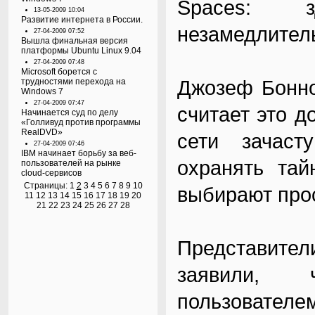
Spaces: з
13-05-2009 10:04
Развитие интернета в России.
незамедлител
27-04-2009 07:52
Вышла финальная версия
платформы Ubuntu Linux 9.04
27-04-2009 07:48
Microsoft борется с
Джозеф Бонно
трудностями перехода на
Windows 7
27-04-2009 07:47
считает это д
Начинается суд по делу
«Голливуд против программы
RealDVD»
сети зачаст
27-04-2009 07:46
IBM начинает борьбу за веб-
охранять тай
пользователей на рынке
cloud-сервисов
Страницы:
1
2
3
4
5
6
7
8
9
10
выбирают прос
11
12
13
14
15
16
17
18
19
20
21
22
23
24
25
26
27
28
Представител
заявили, 
пользователем