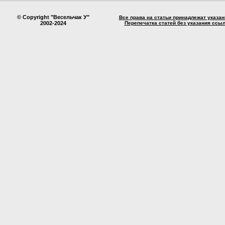
© Copyright "Весельчак У"
Все права на статьи принадлежат указа
2002-2024
Перепечатка статей без указания ссы