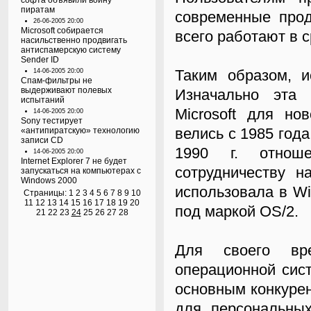
софта объявили войну
пиратам
современные про
26-06-2005 20:00
Microsoft собирается
всего работают в с
насильственно продвигать
антиспамерскую систему
Sender ID
Таким образом, 
14-06-2005 20:00
Спам-фильтры не
выдерживают полевых
Изначально эта 
испытаний
Microsoft для но
14-06-2005 20:00
Sony тестирует
велись с 1985 года
«антипиратскую» технологию
записи CD
1990 г. отнош
14-06-2005 20:00
Internet Explorer 7 не будет
сотрудничеству н
запускаться на компьютерах с
Windows 2000
использовала в Wi
Страницы:
1
2
3
4
5
6
7
8
9
10
11
12
13
14
15
16
17
18
19
20
под маркой OS/2.
21
22
23
24
25
26
27
28
Для своего вр
операционной сист
основным конкуре
для персональны