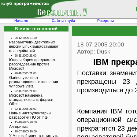
Начало
Сайты клуба
Разделы
В мире технологий
05-12-2005 21:00
Разработчики десктопных
18-07-2005 20:00
версий Linux вырабатывают
Автор: Dusk
план действий
28-11-2005 21:00
IBM прекр
Южная Корея продолжает
расследование против
Microsoft
Поставки знамени
28-11-2005 21:00
Gartner уточняет
прекращены 23 д
рекомендации в отношении
Windows Vista
производиться до 
22-11-2005 21:00
Microsoft намерена
стандартизовать формат
Office
22-11-2005 21:00
Компания IBM гот
Новые инструментарии
разработки ПО от Intel
операционной си
15-10-2005 20:00
Алгоритмы
прекратится 23 де
28-07-2005 20:00
пользователей буд
У Microsoft могут возникнуть