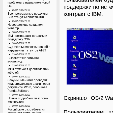
проблемы с названием новой
поддержки по исте
ОС
25-07-2005 20:00
контракт с IBM.
Все программные продукты
Sun станут бесплатными
25-07-2005 20:00
Новое детище создателя
Winamp
18-07-2005 20:00
IBM прекращает продажи и
поддержку OS/2
18-07-2005 20:00
Суд счёл Microsoft виновной в
нарушении патентов AT&T
13-07-2005 20:00
Высокотехнологичная
клинопись
13-07-2005 20:00
MP3 отмечает десятилетний
юбилей
09-07-2005 20:00
Злоумышленники проводят
индивидуальные атаки через
документы Word, сообщает
Panda Software
09-07-2005 20:00
Скриншот OS/2 Wa
Новые подробности взлома
MasterCard
09-07-2005 20:00
Российские разработчики
Пользователям 