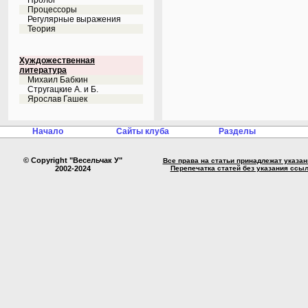
Пролог
Процессоры
Регулярные выражения
Теория
Хуждожественная
литература
Михаил Бабкин
Стругацкие А. и Б.
Ярослав Гашек
Начало
Сайты клуба
Разделы
© Copyright "Весельчак У"
Все права на статьи принадлежат указа
2002-2024
Перепечатка статей без указания ссы