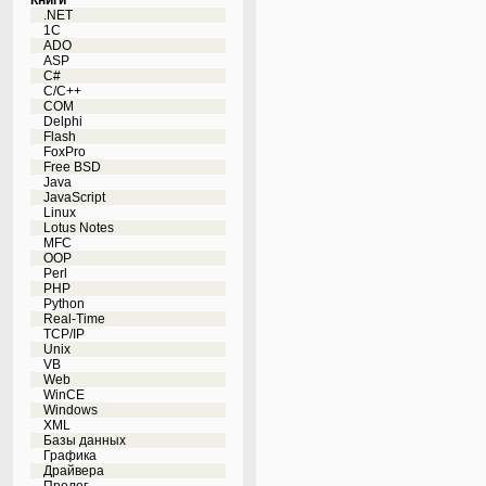
Книги
.NET
1C
ADO
ASP
C#
C/C++
COM
Delphi
Flash
FoxPro
Free BSD
Java
JavaScript
Linux
Lotus Notes
MFC
OOP
Perl
PHP
Python
Real-Time
TCP/IP
Unix
VB
Web
WinCE
Windows
XML
Базы данных
Графика
Драйвера