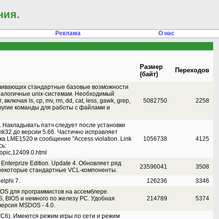
ния.
Реклама
О нас
Размер
Переходов
(байт)
ечивающих стандартные базовые возможности
аналогичные unix-системам. Необходимый
ключая ls, cp, mv, rm, dd, cat, less, gawk, grep,
5082750
2258
 и другие команды для работы с файлами и
6. Накладывать патч следует после установки
ink32 до версии 5.66. Частично исправляет
а LME1520 и сообщение "Access violation. Link
1056738
4125
сь:
topic,12409.0.html
 Enterprize Edition. Update 4. Обновляет ряд
23596041
3508
некоторые стандартные VCL-компоненты.
lphi 7.
126236
3346
S для программистов на ассемблере.
, BIOS и немного по железу PC. Удобная
214789
5374
ерсия MSDOS - 4.0.
VC6). Имеются режим игры по сети и режим