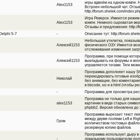
игры вдвоём на одном компе. 
Alex1153
Встроен небольшой чат. Отзы
http://forum.shelek.com/index.ph
Игра Реверси. Имеются режим 
Alex1153
компе. Немного сыроватая вер
Отзывы и предложения: http://f
elphi 5-7
-
Описание тут: http://forum.shel
Небольшая утилитка, показы
Алексей1153
физического ОЗУ. Имеется воз
отслеживания изменения загр
Программа, при помощи которо
Алексей1153
выкладывать на форумы и вооб
управляется тегами. Теги мож
Программа дополняет нашу Sh
перекодировать готовые изобр
Николай
без анимации, без коментариев 
в bbcode, но и в html (чтобы р
-
Программа для просмотра ресур
Програмка не только для наш
alex1153
картинки в виде старых симво
phpbb2. Версия обновлена до 
Программа вырезает текст лю
между двумя полями Left и R
Гром
колличеством тестовых файло
резервную копию файлов.
Программа использует дыру в 
-
локальному пользователю пол