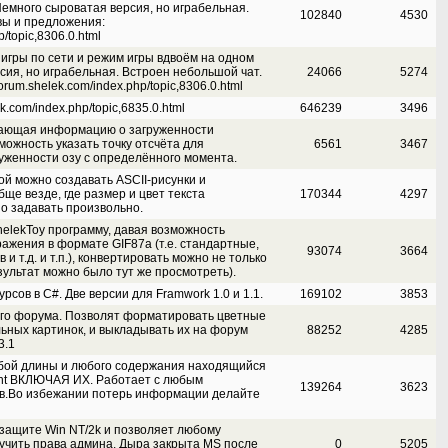
Немного сыроватая версия, но играбельная.
102840
4530
вы и предложения:
p/topic,8306.0.html
игры по сети и режим игры вдвоём на одном
сия, но играбельная. Встроен небольшой чат.
24066
5274
orum.shelek.com/index.php/topic,8306.0.html
ek.com/index.php/topic,6835.0.html
646239
3496
вающая информацию о загруженности
можность указать точку отсчёта для
6561
3467
уженности озу с определённого момента.
й можно создавать ASCII-рисунки и
ще везде, где размер и цвет текста
170344
4297
но задавать произвольно.
elekToy программу, давая возможность
ажения в формате GIF87a (т.е. стандартные,
93074
3664
и т.д. и т.п.), конвертировать можно не только
езультат можно было тут же просмотреть).
сов в C#. Две версии для Framwork 1.0 и 1.1.
169102
3853
его форума. Позволят форматировать цветные
льных картинок, и выкладывать их на форум
88252
4285
3.1
бой длины и любого содержания находящийся
ight ВКЛЮЧАЯ ИХ. Работает с любым
139264
3623
в.Во избежании потерь информации делайте
защите Win NT/2k и позволяет любому
учить права админа. Дыра закрыта MS после
0
5205