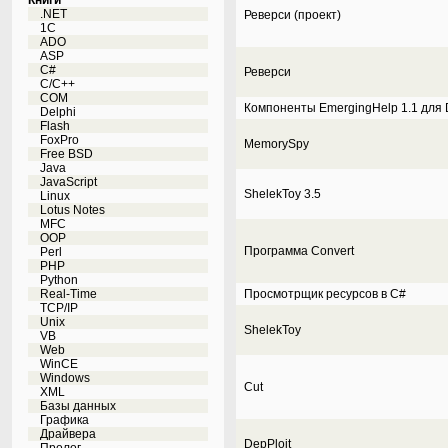
Книги
.NET
Реверси (проект)
1C
ADO
ASP
C#
Реверси
C/C++
COM
Компоненты EmergingHelp 1.1 для D
Delphi
Flash
FoxPro
MemorySpy
Free BSD
Java
JavaScript
ShelekToy 3.5
Linux
Lotus Notes
MFC
OOP
Программа Convert
Perl
PHP
Python
Real-Time
Просмотрщик ресурсов в C#
TCP/IP
Unix
ShelekToy
VB
Web
WinCE
Windows
Cut
XML
Базы данных
Графика
Драйвера
DepPloit