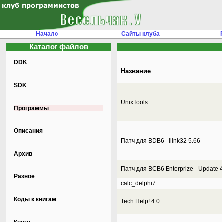
Начало
Сайты клуба
Каталог файлов
DDK
Название
SDK
UnixTools
Программы
Описания
Патч для BDB6 - ilink32 5.66
Архив
Патч для BCB6 Enterprize - Update 
Разное
calc_delphi7
Коды к книгам
Tech Help! 4.0