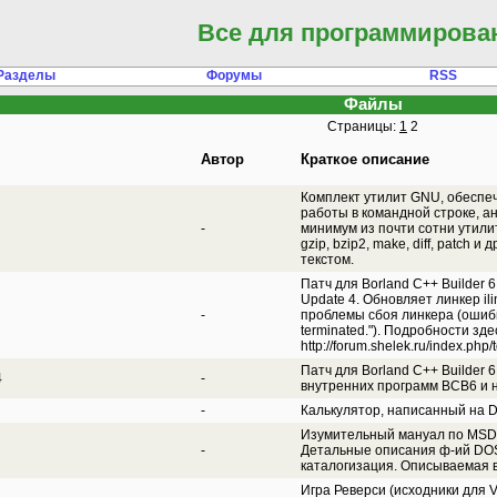
Все для программирова
Разделы
Форумы
RSS
Файлы
Страницы:
1
2
Автор
Краткое описание
Комплект утилит GNU, обесп
работы в командной строке, 
-
минимум из почти сотни утилит, в
gzip, bzip2, make, diff, patch
текстом.
Патч для Borland C++ Builder 
Update 4. Обновляет линкер il
-
проблемы сбоя линкера (ошибк
terminated."). Подробности зде
http://forum.shelek.ru/index.php/
Патч для Borland C++ Builder 6
4
-
внутренних программ BCB6 и 
-
Калькулятор, написанный на De
Изумительный мануал по MSDO
-
Детальные описания ф-ий DOS
каталогизация. Описываемая в
Игра Реверси (исходники для 