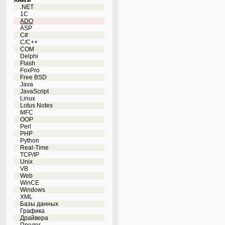
Книги
.NET
1C
ADO
ASP
C#
C/C++
COM
Delphi
Flash
FoxPro
Free BSD
Java
JavaScript
Linux
Lotus Notes
MFC
OOP
Perl
PHP
Python
Real-Time
TCP/IP
Unix
VB
Web
WinCE
Windows
XML
Базы данных
Графика
Драйвера