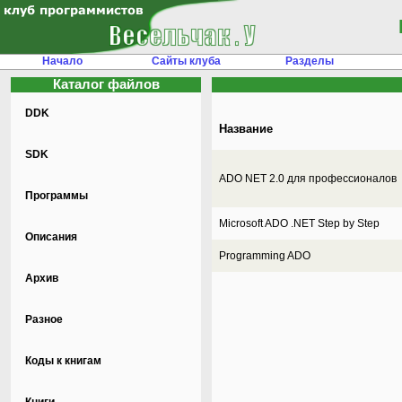
Начало
Сайты клуба
Разделы
Каталог файлов
DDK
Название
SDK
ADO NET 2.0 для профессионалов
Программы
Microsoft ADO .NET Step by Step
Описания
Programming ADO
Архив
Разное
Коды к книгам