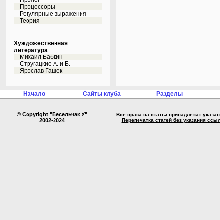
Пролог
Процессоры
Регулярные выражения
Теория
Хуждожественная
литература
Михаил Бабкин
Стругацкие А. и Б.
Ярослав Гашек
Начало
Сайты клуба
Разделы
© Copyright "Весельчак У"
Все права на статьи принадлежат указа
2002-2024
Перепечатка статей без указания ссы