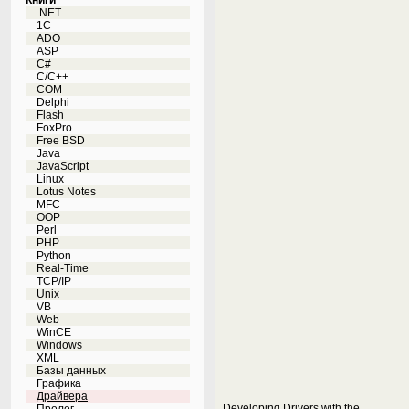
Книги
.NET
1C
ADO
ASP
C#
C/C++
COM
Delphi
Flash
FoxPro
Free BSD
Java
JavaScript
Linux
Lotus Notes
MFC
OOP
Perl
PHP
Python
Real-Time
TCP/IP
Unix
VB
Web
WinCE
Windows
XML
Базы данных
Графика
Драйвера
Developing Drivers with the