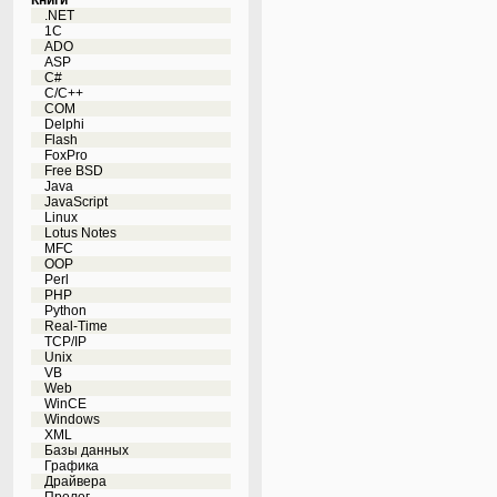
Книги
.NET
1C
ADO
ASP
C#
C/C++
COM
Delphi
Flash
FoxPro
Free BSD
Java
JavaScript
Linux
Lotus Notes
MFC
OOP
Perl
PHP
Python
Real-Time
TCP/IP
Unix
VB
Web
WinCE
Windows
XML
Базы данных
Графика
Драйвера