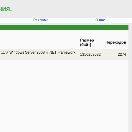
ния.
Реклама
О нас
Размер
Переходов
(байт)
t для Windows Server 2008 и .NET Framework
1356259032
2274