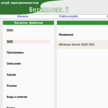
Начало
Сайты клуба
Каталог файлов
DDK
Название
SDK
Windows Server 2008 SDK
Программы
Описания
Архив
Разное
Коды к книгам