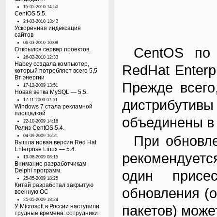
15-05-2010 14:50
CentOS 5.5.
24-03-2010 13:42
Ускоренная индексация
сайтов
06-03-2010 10:08
CentOS по прежнему бинарно совместима с
Открылся сервер проектов.
26-02-2010 12:33
Habey создала компьютер,
RedHat Enterpr
который потребляет всего 5,5
Вт энергии
Прежде всего
17-12-2009 13:51
Новая ветка MySQL — 5.5.
дистрибути
17-11-2009 07:51
Windows 7 стала рекламной
площадкой
объединены в 
22-10-2009 14:18
Релиз CentOS 5.4.
При обновлении с более ранних версий CentOS
04-09-2009 16:21
Вышла новая версия Red Hat
Enterprise Linux — 5.4.
рекомендуетс
19-08-2009 08:15
Внимание разработчикам
Delphi программ.
один присе
25-05-2009 18:25
Китай разработал закрытую
обновления (о
военную ОС
25-05-2009 18:24
пакетов) може
У Microsoft в России наступили
трудные времена: сотрудники