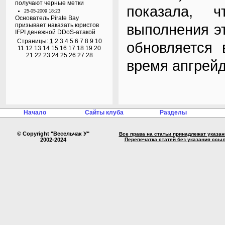
получают черные метки
показала, 
25-05-2009 18:23
Основатель Pirate Bay
выполнения э
призывает наказать юристов
IFPI денежной DDoS-атакой
Страницы:
1
2
3
4
5
6
7
8
9
10
обновляется 
11
12
13
14
15
16
17
18
19
20
21
22
23
24
25
26
27
28
время апгрейд
Начало
Сайты клуба
Разделы
© Copyright "Весельчак У"
Все права на статьи принадлежат указа
2002-2024
Перепечатка статей без указания ссы