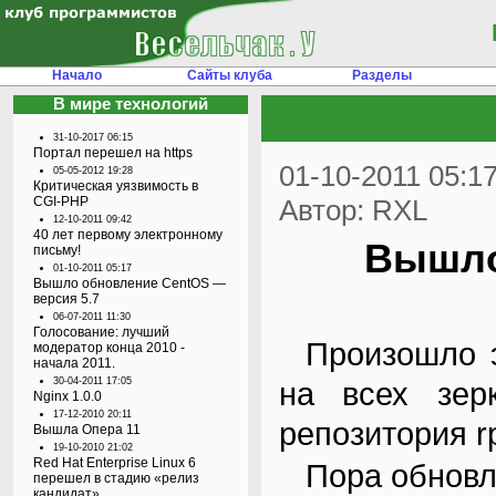
Начало
Сайты клуба
Разделы
В мире технологий
31-10-2017 06:15
Портал перешел на https
01-10-2011 05:1
05-05-2012 19:28
Критическая уязвимость в
CGI-PHP
Автор: RXL
12-10-2011 09:42
40 лет первому электронному
Вышло
письму!
01-10-2011 05:17
Вышло обновление CentOS —
версия 5.7
06-07-2011 11:30
Голосование: лучший
Произошло это 14 сентября и CentOS доступен
модератор конца 2010 -
начала 2011.
30-04-2011 17:05
на всех зер
Nginx 1.0.0
17-12-2010 20:11
репозитория r
Вышла Опера 11
19-10-2010 21:02
Red Hat Enterprise Linux 6
Пора обнов
перешел в стадию «релиз
кандидат».