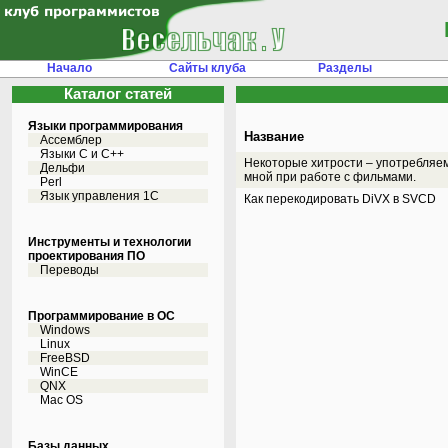
Начало
Сайты клуба
Разделы
Каталог статей
Языки программирования
Название
Ассемблер
Языки С и C++
Некоторые хитрости – употребляе
Дельфи
мной при работе с фильмами.
Perl
Язык управления 1С
Как перекодировать DiVX в SVCD
Инструменты и технологии
проектирования ПО
Переводы
Программирование в ОС
Windows
Linux
FreeBSD
WinCE
QNX
Mac OS
Базы данных