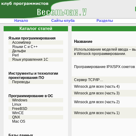
Начало
Сайты клуба
Разделы
Каталог статей
Языки программирования
Название
Ассемблер
Языки С и C++
Использование моделей ввода – в
Дельфи
в Winsock программировании.
Perl
Язык управления 1С
Програмирование IPX/SPX сокетов
Инструменты и технологии
проектирования ПО
Сервер TCP/IP…
Переводы
Winsock для всех (часть 4)
Winsock для всех (часть 3)
Программирование в ОС
Windows
Winsock для всех (часть 2)
Linux
FreeBSD
WinCE
Winsock для всех (часть 1)
QNX
Mac OS
Базы данных