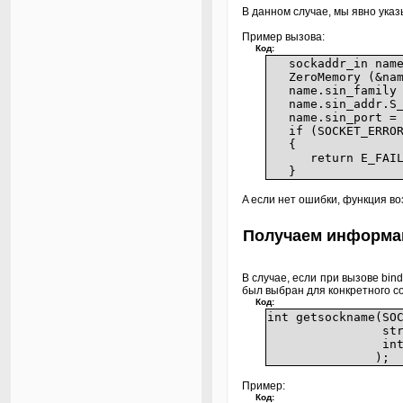
В данном случае, мы явно указ
Пример вызова:
Код:
sockaddr_in name
ZeroMemory (&name
name.sin_family 
name.sin_addr.S_u
name.sin_port = h
if (SOCKET_ERROR =
{
return E_FAIL
}
A если нет ошибки, функция в
Получаем информац
В случае, если при вызове bin
был выбран для конкретного с
Код:
int getsockn
struct sockaddr
int FAR *na
);
Пример:
Код: