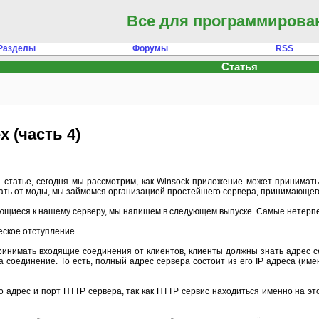
Все для программирова
Разделы
Форумы
RSS
Статья
х (часть 4)
 статье, сегодня мы рассмотрим, как Winsock-приложение может принимать 
авать от моды, мы займемся организацией простейшего сервера, принимающе
щиеся к нашему серверу, мы напишем в следующем выпуске. Самые нетерпел
ское отступление.
принимать входящие соединения от клиентов, клиенты должны знать адрес с
 соединение. То есть, полный адрес сервера состоит из его IP адреса (име
это адрес и порт HTTP сервера, так как HTTP сервис находиться именно на э