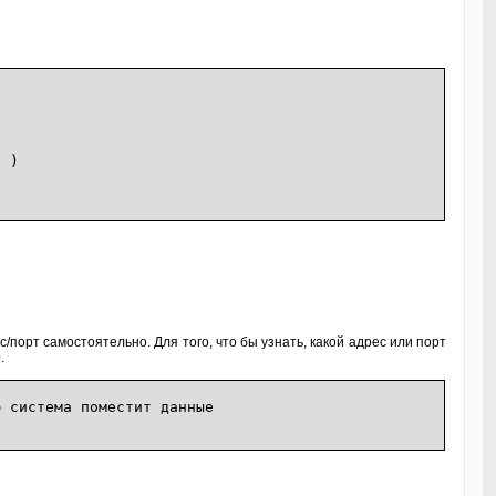
) )
с/порт самостоятельно. Для того, что бы узнать, какой адрес или порт
e
.
тема поместит данные