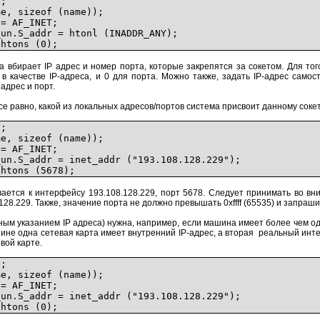
;
, sizeof (name));
= AF_INET;
n.S_addr = htonl (INADDR_ANY);
htons (0);
а вбирает IP адрес и номер порта, которые закрепятся за сокетом. Для то
 качестве IP-адреса, и 0 для порта. Можно также, задать IP-адрес самос
адрес и порт.
е равно, какой из локальных адресов/портов система присвоит данному сокет
;
, sizeof (name));
= AF_INET;
n.S_addr = inet_addr ("193.108.128.229");
tons (5678);
вается к интерфейсу 193.108.128.229, порт 5678. Следует принимать во в
128.229. Также, значение порта не должно превышать 0xffff (65535) и запра
ным указанием IP адреса) нужна, например, если машина имеет более чем од
ине одна сетевая карта имеет внутренний IP-адрес, а вторая реальный интер
вой карте.
;
, sizeof (name));
= AF_INET;
n.S_addr = inet_addr ("193.108.128.229");
htons (0);