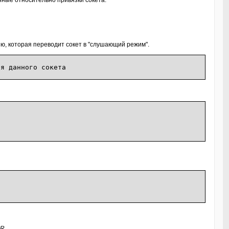
ные относительно привязки сокета.
ю, которая переводит сокет в "слушающий режим".
нного сокета
OR
.