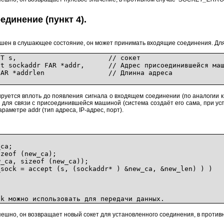
единение (пункт 4).
мешен в слушающее состояние, он может принимать входящие соединения. Дл
pt(SOCKET s, // сокет
r FAR *addr, // Адрес присоединившейся маш
ddrlen // Длинна адреса
кируется вплоть до появления сигнала о входящем соединении (по аналогии 
я для связи с присоединившейся машиной (система создаёт его сама, при 
раметре addr (тип адреса, IP-адрес, порт).
;
ca;
eof (new_ca);
ca, sizeof (new_ca));
ck = accept (s, (sockaddr* ) &new_ca, &new_len) ) )
 можно использовать для передачи данных.
ешно, он возвращает новый сокет для установленного соединения, в проти