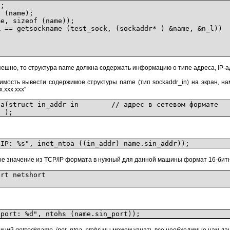
;
 (name);
, sizeof (name));
= getsockname (test_sock, (sockaddr* ) &name, &n_l))
ешно, то структура name должна содержать информацию о типе адреса, IP-ад
димость вывести содержимое структуры name (тип sockaddr_in) на экран, 
.xxx.xxx"
toa(struct in_addr in // адрес в сетевом формате
;
: %s", inet_ntoa ((in_addr) name.sin_addr));
 значение из TCP/IP формата в нужный для данной машины формат 16-битного 
ort netshort
ort: %d", ntohs (name.sin_port));