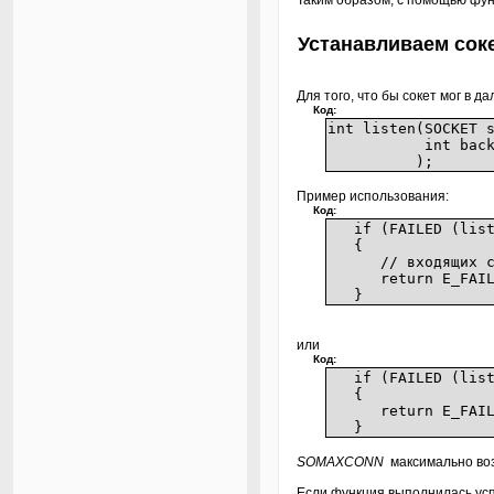
Таким образом, с помощью фу
Устанавливаем соке
Для того, что бы сокет мог в
Код:
int listen(
int backlog /
);
Пример использования:
Код:
if (FAILED (listen
{
// входящих со
return E_FAIL
}
или
Код:
if (FAILED (listen
{
return E_FAIL
}
SOMAXCONN
максимально воз
Если функция выполнилась усп