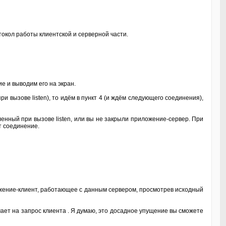
окол работы клиентской и серверной части.
е и выводим его на экран.
 вызове listen), то идём в пункт 4 (и ждём следующего соединения),
ленный при вызове listen, или вы не закрыли приложение-сервер. При
т соединение.
жение-клиент, работающее с данным сервером, просмотрев исходный
ает на запрос клиента . Я думаю, это досадное упущение вы сможете