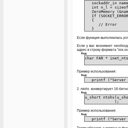
sockaddr_in name
int n_l = sizeof
ZeroMemory (&name
If (SOCKET_ERROR =
{
// Error
}
Если функция выполнилась усп
Если у вас возникнет необхо
адрес в строку формата "xxx.xxx
Код:
char FAR * inet_n
)
Пример использования:
Код:
printf ("Server IP
2.
ntohs
конвертирует 16-битное
Код:
u_short ntohs(u_sh
);
Пример использования:
Код:
printf ("Server p