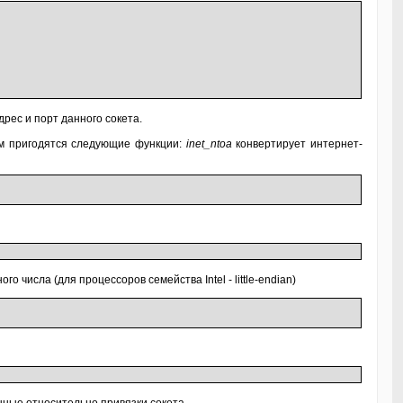
рес и порт данного сокета.
нам пригодятся следующие функции:
inet_ntoa
конвертирует интернет-
числа (для процессоров семейства Intel - little-endian)