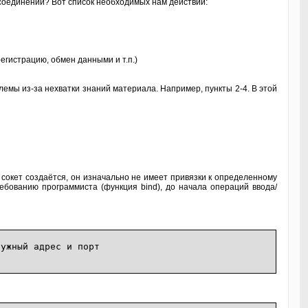
 соединений? Вот список необходимых нам действий:
егистрацию, обмен данными и т.п.)
лемы из-за нехватки знаний материала. Например, пункты 2-4. В этой
 сокет создаётся, он изначально не имеет привязки к определенному
ребованию программиста (функция bind), до начала операций ввода/
ный адрес и порт