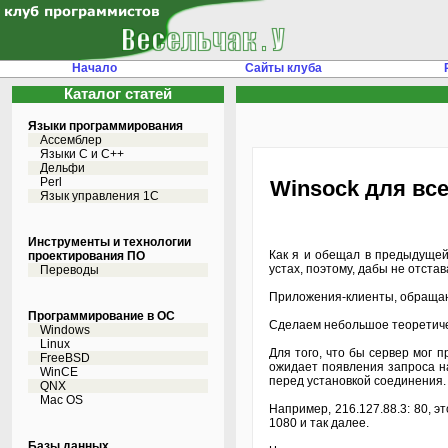
Начало
Сайты клуба
Каталог статей
Языки программирования
Ассемблер
Языки С и C++
Дельфи
Perl
Winsock для все
Язык управления 1С
Инструменты и технологии
Как я и обещал в предыдущей
проектирования ПО
устах, поэтому, дабы не отст
Переводы
Приложения-клиенты, обращаю
Программирование в ОС
Сделаем небольшое теоретиче
Windows
Linux
Для того, что бы сервер мог 
FreeBSD
ожидает появления запроса на
WinCE
перед установкой соединения.
QNX
Mac OS
Например, 216.127.88.3: 80, 
1080 и так далее.
Базы данных