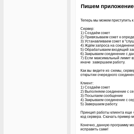
Пишем приложение
Теперь мы можем приступить к
Сервер:
1) Создаём сокет
2) Привязываем сокет к опреде
3) Устанавливаем сокет в "сл
4) Ждём запроса на соединени
5) Обрабатываем входящий запр
6) Закрываем соединение с д
7) Если максимальный лимит вх
иначе завершаем работу.
Как вы видите из схемы, серве
открытии очередного соединен
Клиент:
1) Создаём сокет
2) Выполняем соединение с с
3) Посылаем сообщение
4) Закрываем соединение с се
5) Завершаем работу.
Принцип работы клиента еще 
код сервера. Скачать пример
Конечно, данную программу мо
исправить сами!