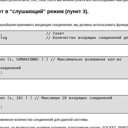
нкций
getsockname, inet_ntoa, ntohs
мы можем узнать все необходимые нам дан
т в "слушающий" режим (пункт 3).
 дальнейшем принимать входящие соединения, мы должны использовать функци
SOCKET s, // Сокет
/ Количество входящих соединений для да
 (s, SOMAXCONN) ) ) // Максимально возможное кол-во
единений
;
 (s, 10) ) ) // Максимум 10 входящих соединений
;
можное количество соединений для данной системы.
ешно, он возвращает нулевое значение, в противном случае
SOCKET_ERR