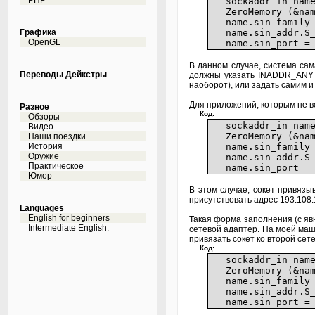
PHP
sockaddr_in name
ZeroMemory (&name
name.sin_family 
Графика
name.sin_addr.S_u
OpenGL
name.sin_port = 
В данном случае, система сам
Переводы Дейкстры
должны указать INADDR_ANY в
наоборот), или задать самим и 
Для приложений, которым не вс
Разное
Код:
Обзоры
sockaddr_in name
Видео
ZeroMemory (&name
Наши поездки
История
name.sin_family 
Оружие
name.sin_addr.S_u
Практическое
name.sin_port = h
Юмор
В этом случае, сокет привязы
присутствовать адрес 193.108.
Languages
English for beginners
Такая форма заполнения (с яв
Intermediate English.
сетевой адаптер. На моей маш
привязать сокет ко второй сете
Код:
sockaddr_in name
ZeroMemory (&name
name.sin_family 
name.sin_addr.S_u
name.sin_port = 