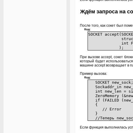
Ждём запроса на со
После того, как сокет был по
Код:
SOCKET acce
struct sockadd
int FAR *a
);
При вызове accept, сокет бло
который будет использоватьс
машине accept возвращает в па
Пример вызова:
Код:
SOCKET new_sock
Sockaddr_in new_
int new_len = siz
ZeroMemory (&new_
if (FAILED (new_so
{
// Error
}
//Теперь new_sock
Если функция выполнилась усп