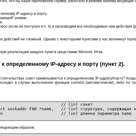
 того, что бы наше приложение-сервер, работало в режиме приёма входящих
ленному IP-адресу и порту.
ушающий" режим.
е.
ос (если он поступил в п. 4) и производим все необходимые нам действия (р
х действий не сложный. Однако с некоторыми пунктами у нас возникнут проб
кую реализацию каждого пункта средствами Winsock. Итак:
к определенному IP-адресу и порту (пункт 2).
бстоятельствах сокет привязывается к определенному IP-адресу/порту? Когда
исходит в случае выполнения функции connect (автоматически), либо по т
OCKET s, // (in) сокет
kaddr FAR *name, // (in) структура, содержащая нуж
n // (in) длинна параметра name
следующим образом: