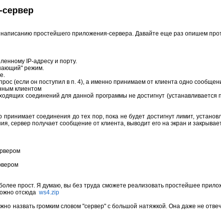
-сервер
 написанию простейшего приложения-сервера. Давайте еще раз опишем прот
ленному IP-адресу и порту.
ушающий" режим.
е.
ос (если он поступил в п. 4), а именно принимаем от клиента одно сообщени
анным клиентом
одящих соединений для данной программы не достигнут (устанавливается при
р принимает соединения до тех пор, пока не будет достигнут лимит, установ
ия, сервер получает сообщение от клиента, выводит его на экран и закрывае
ервером
рвером
более прост. Я думаю, вы без труда сможете реализовать простейшее прило
 можно отсюда
ws4.zip
жно назвать громким словом "сервер" с большой натяжкой. Она даже не отвеч