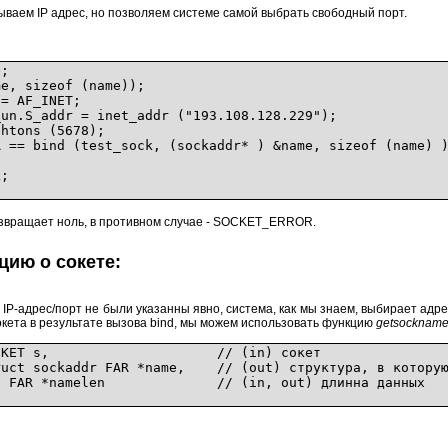
ываем IP адрес, но позволяем системе самой выбрать свободный порт.
;
, sizeof (name));
= AF_INET;
n.S_addr = inet_addr ("193.108.128.229");
tons (5678);
= bind (test_sock, (sockaddr* ) &name, sizeof (name) 
;
озвращает ноль, в противном случае - SOCKET_ERROR.
ию о сокете:
d IP-адрес/порт не были указанны явно, система, как мы знаем, выбирает адре
окета в результате вызова bind, мы можем использовать функцию
getsocknam
ame(SOCKET s, // (in) сокет
 FAR *name, // (out) структура, в которую сис
melen // (in, out) длинна данных