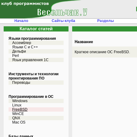
Начало
Сайты клуба
Разделы
Каталог статей
Языки программирования
Название
Ассемблер
Языки С и C++
Дельфи
Краткое описание ОС FreeBSD.
Perl
Язык управления 1С
Инструменты и технологии
проектирования ПО
Переводы
Программирование в ОС
Windows
Linux
FreeBSD
WinCE
QNX
Mac OS
Базы данных