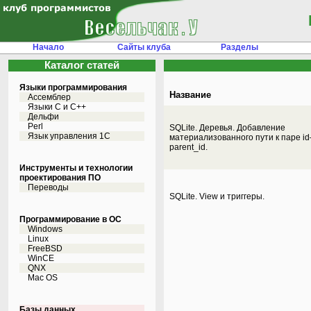
Начало
Сайты клуба
Разделы
Каталог статей
Языки программирования
Название
Ассемблер
Языки С и C++
Дельфи
Perl
SQLite. Деревья. Добавление
Язык управления 1С
материализованного пути к паре i
parent_id.
Инструменты и технологии
проектирования ПО
Переводы
SQLite. View и триггеры.
Программирование в ОС
Windows
Linux
FreeBSD
WinCE
QNX
Mac OS
Базы данных