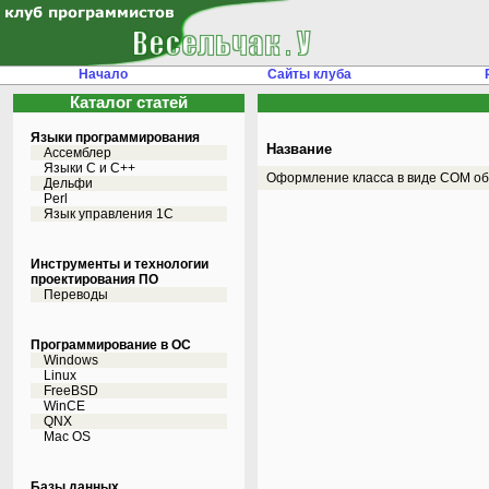
Начало
Сайты клуба
Каталог статей
Языки программирования
Название
Ассемблер
Языки С и C++
Оформление класса в виде COM о
Дельфи
Perl
Язык управления 1С
Инструменты и технологии
проектирования ПО
Переводы
Программирование в ОС
Windows
Linux
FreeBSD
WinCE
QNX
Mac OS
Базы данных