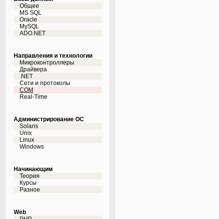
Общее
MS SQL
Oracle
MySQL
ADO.NET
Направления и технологии
Микроконтроллеры
Драйвера
.NET
Сети и протоколы
COM
Real-Time
Администрирование ОС
Solaris
Unix
Linux
Windows
Начинающим
Теория
Курсы
Разное
Web