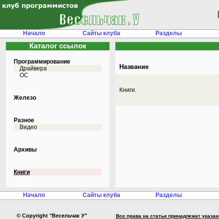
Начало
Сайты клуба
Разделы
Каталог ссылок
Программирование
Название
Драйвера
ОС
Книги.
Железо
Разное
Видео
Архивы
Книги
Начало
Сайты клуба
Разделы
© Copyright "Весельчак У"
Все права на статьи принадлежат указа