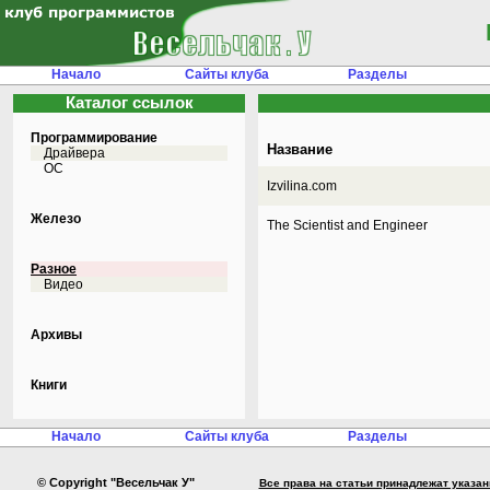
Начало
Сайты клуба
Разделы
Каталог ссылок
Программирование
Название
Драйвера
ОС
Izvilina.com
Железо
The Scientist and Engineer
Разное
Видео
Архивы
Книги
Начало
Сайты клуба
Разделы
© Copyright "Весельчак У"
Все права на статьи принадлежат указа