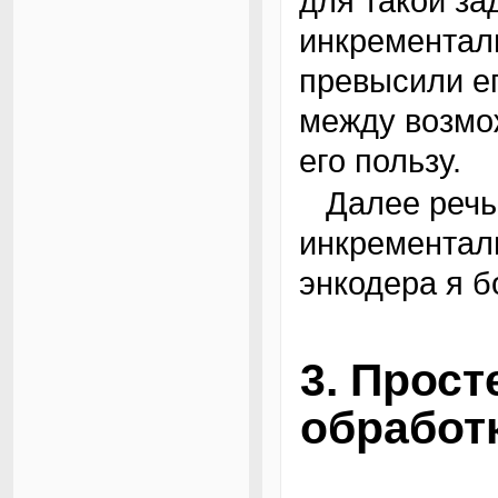
для такой за
инкрементал
превысили ег
между возмо
его пользу.
Далее речь пойдет исключительно об
инкрементал
энкодера я б
3. Прос
обработ