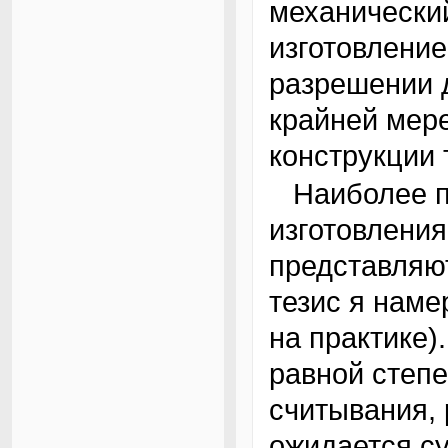
механический
изготовлени
разрешении 
крайней мер
конструкции 
Наиболее пригодными для самостоятельного
изготовлени
представляют
тезис я нам
на практике)
равной степ
считывания, 
ожидается су