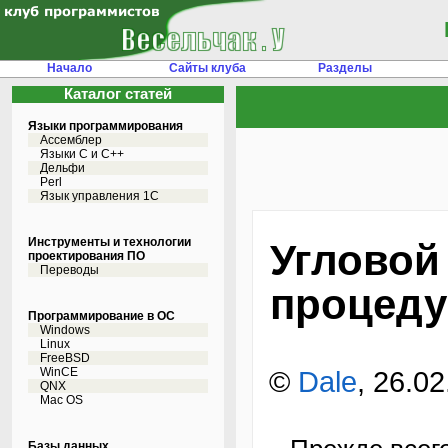
Начало
Сайты клуба
Разделы
Каталог статей
Языки программирования
Ассемблер
Языки С и C++
Дельфи
Perl
Язык управления 1С
Инструменты и технологии
Угловой
проектирования ПО
Переводы
процеду
Программирование в ОС
Windows
Linux
FreeBSD
WinCE
©
Dale
, 26.0
QNX
Mac OS
Базы данных