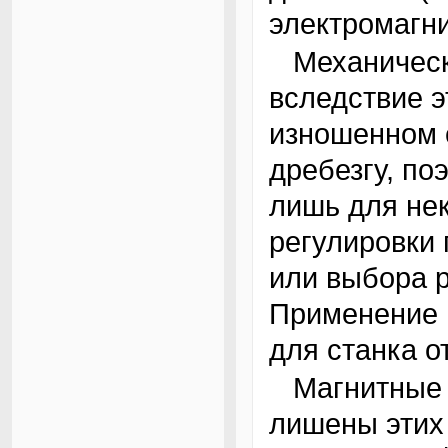
электромагни
Механические контакты подвержены износу (и
вследствие э
изношенном 
дребезгу, по
лишь для не
регулировки 
или выбора 
Применение и
для станка о
Магнитные и электромагнитные датчики
лишены этих 