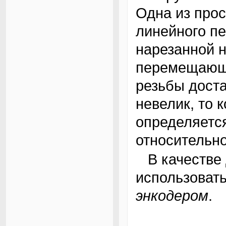
Одна из про
линейного пе
нарезанной н
перемещающе
резьбы дост
невелик, то 
определяется
относительно
В качестве датчика угла поворота вала можно
использоват
энкодером
.