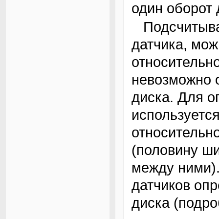
один оборот 
Подсчитывая количество импульсов от
датчика, мож
относительн
невозможно 
диска. Для 
используетс
относительно
(половину ш
между ними).
датчиков оп
диска (подро