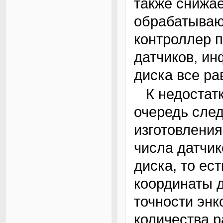
также снижае
обрабатываю
контроллер п
датчиков, и
диска все ра
К недостаткам абсолютного энкодера в первую
очередь след
изготовления
числа датчик
диска, то ес
координаты д
точности энк
количества 