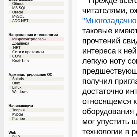
Прежде всего мне хотелось бы извиниться перед
Общее
MS SQL
читателями, 
Oracle
MySQL
"Многозадачно
ADO.NET
таковые имеют
Направления и технологии
прочтений сви
Микроконтроллеры
Драйвера
.NET
интереса к ней
Сети и протоколы
COM
легкую ноту со
Real-Time
предшествующи
Администрирование ОС
получил пригл
Solaris
Unix
Linux
достаточно ин
Windows
относящемся 
Начинающим
оборудования 
Теория
Курсы
Разное
мог упустить 
технологии в 
Web