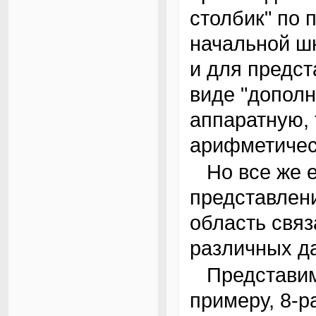
столбик" по 
начальной ш
и для предст
виде "дополн
аппаратную,
арифметичес
Но все же есть область, где такое
представлени
область связ
различных да
Представим себе абсолютный энкодер, к
примеру, 8-р