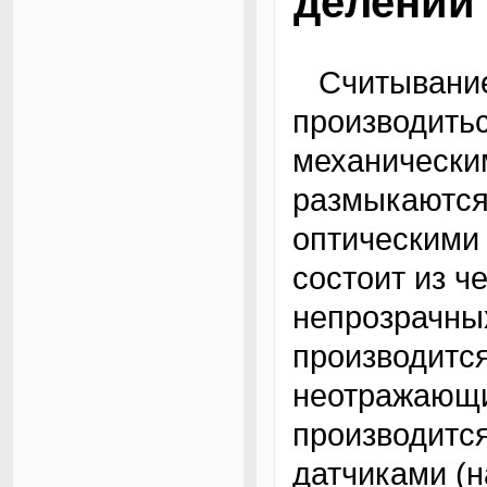
делений
Считывание делений диска может
производить
механически
размыкаются 
оптическими 
состоит из 
непрозрачны
производится
неотражающи
производится
датчиками (н