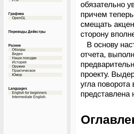
PHP
обязательно у
причем теперь
Графика
OpenGL
смещать акцен
Переводы Дейкстры
сторону вполн
В основу настоящей статьи легли материалы из
Разное
Обзоры
отчета, выпол
Видео
Наши поездки
предваритель
История
Оружие
Практическое
проекту. Выде
Юмор
угла поворота
Languages
представлена 
English for beginners
Intermediate English.
Оглавле