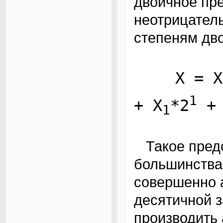
двоичное пр
неотрицатель
степеням дво
X = X
1
+ X
*2
+ 
1
Такое представление очень удобно для
большинства
совершенно 
десятичной з
производить