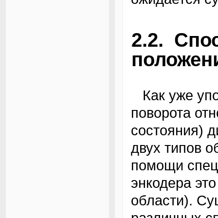
2.2. Сп
положен
Как уже упоминалось ранее, положение (угол
поворота отн
состояния) д
двух типов о
помощи спец
энкодера эт
области). С
различных сп