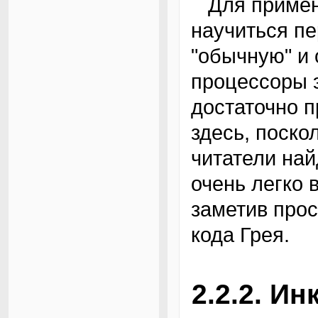
Для применения кода Грея осталось лишь
научиться пе
"обычную" и 
процессоры э
достаточно п
здесь, поско
читатели най
очень легко 
заметив про
кода Грея.
2.2.2. И