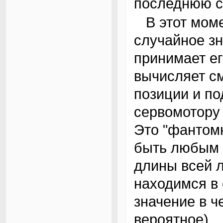
последнюю с
В этот момент энкодер выдает какое-то
случайное зн
принимает ег
вычисляет с
позиции и п
сервомотору
Это "фантом
быть любым 
длины всей л
находимся в
значение в ч
вероятное).