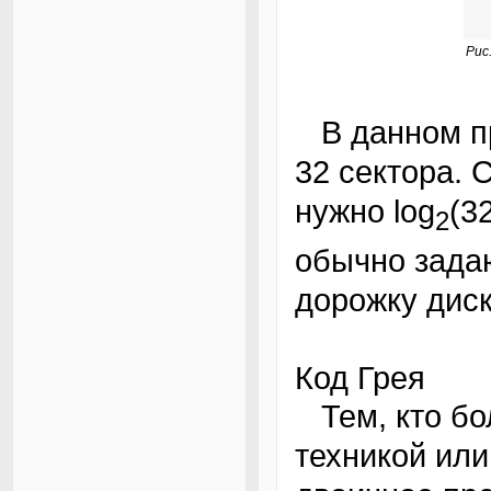
Рис
В данном примере абсолютный энкодер имеет
32 сектора. 
нужно log
(3
2
обычно зада
дорожку диск
Код Грея
Тем, кто более-менее знаком с цифровой
техникой ил