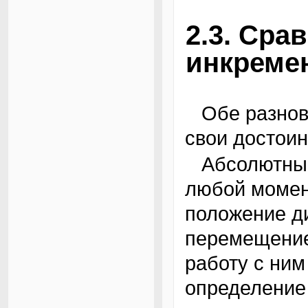
2.3. Сра
инкреме
Обе разновидности углового энкодера имеют
свои достоин
Абсолютный энкодер можно опрашивать в
любой момент
положение ди
перемещение
работу с ним
определение