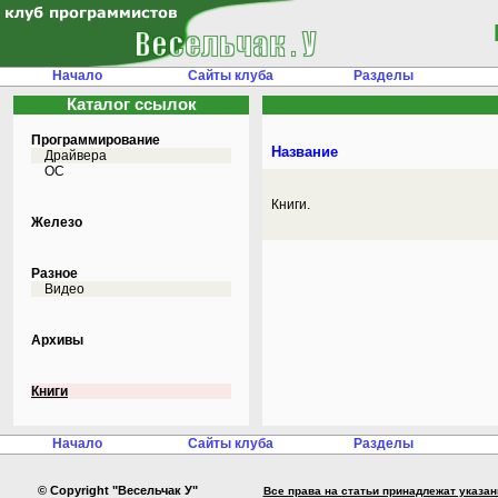
Начало
Сайты клуба
Разделы
Каталог ссылок
Программирование
Название
Драйвера
ОС
Книги.
Железо
Разное
Видео
Архивы
Книги
Начало
Сайты клуба
Разделы
© Copyright "Весельчак У"
Все права на статьи принадлежат указа