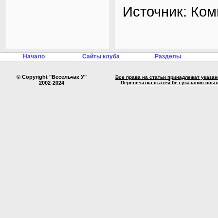
Источник:
Ком
Начало
Сайты клуба
Разделы
© Copyright "Весельчак У"
Все права на статьи принадлежат указа
2002-2024
Перепечатка статей без указания ссы