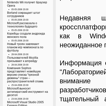
Nintendo Wii получит браузер
Opera
05-05-2006 20:00
Borland сокращает штат
Недавняя 
сотрудников
05-05-2006 20:00
Microsoft рассказала о
кроссплатфор
технологиях будущего
05-05-2006 20:00
Корейцы создали андроида
как в Win
женского пола
05-05-2006 20:00
неожиданное 
Новый троян завлекает
планом игр чемпионата по
футболу
28-04-2006 20:00
Пользователей Mozilla
Информация о
призывают к апгрейду
28-04-2006 20:00
Компания Sophos
"Лабораторие
представляет новейшую
версию списка "грязной
дюжины" стран –
внимание 
распространителей спама
25-04-2006 20:00
разработчик
Microsoft выносит
антипиратский инструмент на
десктоп
тщательный 
23-04-2006 20:00
Microsoft Visual Studio 2005
Express Edition