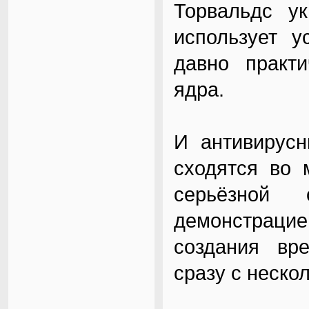
Торвальдс ук
использует у
давно практ
ядра.
И антивирусн
сходятся во 
серьёзной
демонстраци
создания вр
сразу с неск