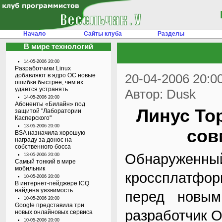
Начало
Сайты клуба
Разделы
В мире технологий
14-05-2006 20:00
Разработчики Linux
20-04-2006 20:0
добавляют в ядро ОС новые
ошибки быстрее, чем их
удается устранять
Автор: Dusk
14-05-2006 20:00
Абоненты «Билайн» под
Линус То
защитой "Лаборатории
Касперского"
13-05-2006 20:00
сов
BSA назначила хорошую
награду за донос на
собственного босса
Обнаруженн
13-05-2006 20:00
Самый тонкий в мире
мобильник
кроссплатфо
10-05-2006 20:00
В интернет-пейджере ICQ
найдена уязвимость
перед новым
10-05-2006 20:00
Google представила три
разработчик 
новых онлайновых сервиса
10-05-2006 20:00