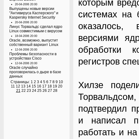
которым вред
20-04-2006 20:00
Выпущены новые версии
системах на 
"Антивируса Касперского" и
Kaspersky Internet Security
20-04-2006 20:00
оказалось,
Линус Торвальдс сделал ядро
Linux совместимым с вирусом
версиями яд
18-04-2006 20:00
Oracle, возможно, выпустит
собственный вариант Linux
обработки 
12-04-2006 20:00
Проблемы безопасности в
устройствах Cisco
регистров сп
12-04-2006 20:00
Oracle случайно
проговорилась о дыре в базе
данных
Страницы:
1
2
3
4
5
6
7
8
9
10
Хилзе подел
11
12
13
14
15
16
17
18
19
20
21
22
23
24
25
26
27
28
Торвальдсо
подтвердил п
и написал п
работать и н