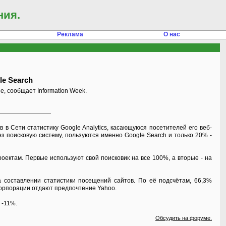
ния.
Реклама
О нас
le Search
, сообщает Information Week.
 Сети статистику Google Analytics, касающуюся посетителей его веб-
ез поисковую систему, пользуются именно Google Search и только 20% -
ектам. Первые используют свой поисковик на все 100%, а вторые - на
на составлении статистики посещений сайтов. По её подсчётам, 66,3%
корпорации отдают предпочтение Yahoo.
 -11%.
Обсудить на форуме.