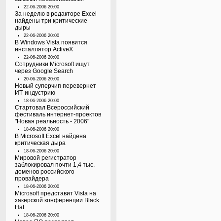
22-06-2006 20:00
За неделю в редакторе Excel
найдены три критические
дыры
22-06-2006 20:00
В Windows Vista появится
инсталлятор ActiveX
22-06-2006 20:00
Сотрудники Microsoft ищут
через Google Search
20-06-2006 20:00
Новый суперчип перевернет
ИТ-индустрию
18-06-2006 20:00
Стартовал Всероссийский
фестиваль интернет-проектов
"Новая реальность - 2006"
18-06-2006 20:00
В Microsoft Excel найдена
критическая дыра
18-06-2006 20:00
Мировой регистратор
заблокировал почти 1,4 тыс.
доменов российского
провайдера
18-06-2006 20:00
Microsoft представит Vista на
хакерской конференции Black
Hat
18-06-2006 20:00