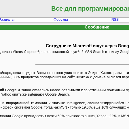
Все для программирова
Разделы
Форумы
RSS
Сообщение
Сотрудники Microsoft ищут через Goog
иков Microsoft пренебрегают поисковой службой MSN Search в пользу Google
народовал студент Вашингтонского университета Эндрю Хичкок, разместив в
анными, 80% процентов попадающих на сайт Хичкока с домена Microsoft чер
ий Google и Yahoo оказались более лояльными к собственным поисковым про
 Yahoo опять же выбирают Google Search.
и информацией компании VisitorVille Intelligence, специализирующейся 
исковой системой Google, тогда как MSN - только 19,6%, ещё 10% служащих 
омпании Google принадлежит почти 50% поискового рынка, Yahoo - 22%, и MSN