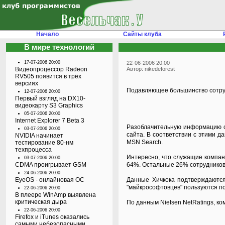
Начало
Сайты клуба
В мире технологий
17-07-2006 20:00
22-06-2006 20:00
Видеопроцессор Radeon
Автор: nikedeforest
RV505 появится в трёх
версиях
Подавляющее большинство сотрудн
12-07-2006 20:00
Первый взгляд на DX10-
видеокарту S3 Graphics
05-07-2006 20:00
Internet Explorer 7 Beta 3
Разоблачительную информацию об
03-07-2006 20:00
сайта. В соответствии с этими д
NVIDIA начинает
MSN Search.
тестирование 80-нм
техпроцесса
Интересно, что служащие компан
03-07-2006 20:00
CDMA проигрывает GSM
64%. Остальные 26% сотрудников
24-06-2006 20:00
EyeOS - онлайновая ОС
Данные Хичкока подтверждаются 
"майкрософтовцев" пользуются по
22-06-2006 20:00
В плеере WinAmp выявлена
критическая дыра
По данным Nielsen NetRatings, к
22-06-2006 20:00
Firefox и iTunes оказались
самыми небезопасными