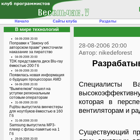
Начало
Сайты клуба
Разделы
В мире технологий
04-09-2006 20:00
Поправки к "Закону об
28-08-2006 20:00
авторском праве" ужесточили
Автор: nikedeforest
наказание за пиратство
04-09-2006 20:00
Разрабаты
TDK представила диск Blu-ray
ёмкостью 200 Гб
04-09-2006 20:00
Появилась новая информация
о будущих процессорах AMD
Специалисты Ва
04-09-2006 20:00
"Вымпелком" пошел на
высокоэффективн
уступки региональным
сотовым операторам
которая в персп
31-08-2006 20:00
Fujitsu выпустила винчестеры
вентиляторам и ра
для ноутбуков ёмкостью в 160
Гб
31-08-2006 20:00
Samsung выпустила MP3-
плеер с флэш-памятью на 1
Существующий пр
Гб
28-08-2006 20:00