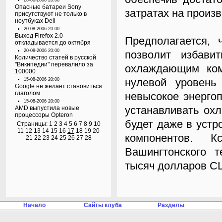
20-08-2006 20:00
Опасные батареи Sony
затратах на произв
присутствуют не только в
ноутбуках Dell
20-08-2006 20:00
Выход Firefox 2.0
Предполагается, 
откладывается до октября
20-08-2006 20:00
позволит избави
Количество статей в русской
"Википедии" перевалило за
охлаждающим комп
100000
нулевой уровен
15-08-2006 20:00
Google не желает становиться
глаголом
невысокое энерго
15-08-2006 20:00
устанавливать ох
AMD выпустила новые
процессоры Opteron
будет даже в устр
Страницы:
1
2
3
4
5
6
7
8
9
10
11
12
13
14
15
16
17
18
19
20
компонентов. К
21
22
23
24
25
26
27
28
Вашингтонского т
тысяч долларов СШ
Начало
Сайты клуба
Разделы