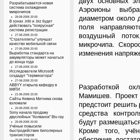
двух основных эл
Разрабатывается новая
система охлаждения
Аэроионы выбра
микрочипов
диаметром около д
28-08-2006 20:00
В зонах .info и .biz будет
поля направляют
действовать "поярусная"
система регистрации
воздушный поток
27-08-2006 20:00
"Стрателлиты" улучшат
микрочипа. Скоро
качество мобильной связи
27-08-2006 20:00
изменения напряже
Выработка стандарта на
аккумуляторы может начаться
до конца года
27-08-2006 20:00
Исследователи Microsoft
создадут "терминатора"
27-08-2006 20:00
ABBYY открыла кафедру в
Разработкой ох
МФТИ
Мамишев. Проект 
21-08-2006 20:00
Сайты Кевина Митника снова
предстоит решить 
взломали
20-08-2006 20:00
средства контро
Sony начала продажу
двуслойных "болванок" Blu-ray
будут размещаться
20-08-2006 20:00
Учёные повысили
Кроме того, учё
быстродействие биполярных
транзисторов
обеспечив достат