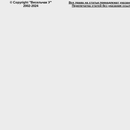
© Copyright "Весельчак У"
Все права на статьи принадлежат указа
2002-2024
Перепечатка статей без указания ссы