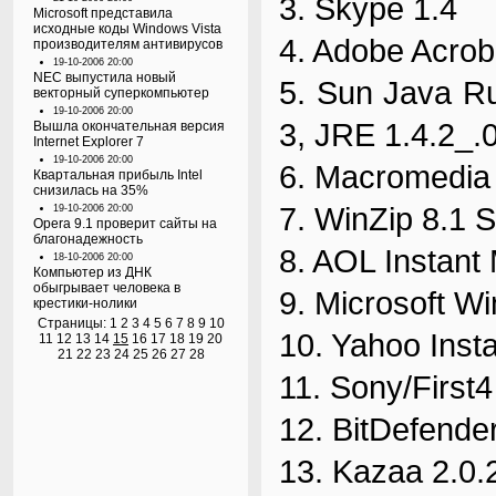
3. Skype 1.4
Microsoft представила
исходные коды Windows Vista
4. Adobe Acrob
производителям антивирусов
19-10-2006 20:00
NEC выпустила новый
5. Sun Java R
векторный суперкомпьютер
19-10-2006 20:00
3, JRE 1.4.2_.
Вышла окончательная версия
Internet Explorer 7
19-10-2006 20:00
6. Macromedia 
Квартальная прибыль Intel
снизилась на 35%
7. WinZip 8.1 
19-10-2006 20:00
Opera 9.1 проверит сайты на
благонадежность
8. AOL Instant
18-10-2006 20:00
Компьютер из ДНК
обыгрывает человека в
9. Microsoft 
крестики-нолики
Страницы:
1
2
3
4
5
6
7
8
9
10
10. Yahoo Inst
11
12
13
14
15
16
17
18
19
20
21
22
23
24
25
26
27
28
11. Sony/First4
12. BitDefende
13. Kazaa 2.0.