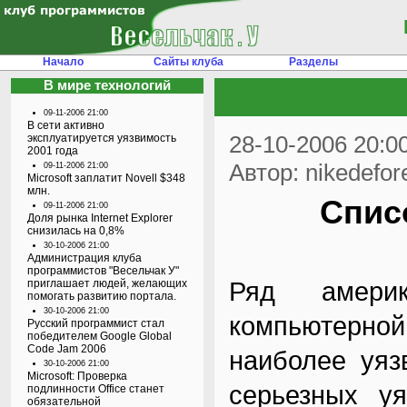
Начало
Сайты клуба
Разделы
В мире технологий
09-11-2006 21:00
В сети активно
28-10-2006 20:0
эксплуатируется уязвимость
2001 года
Автор: nikedefor
09-11-2006 21:00
Microsoft заплатит Novell $348
млн.
Спис
09-11-2006 21:00
Доля рынка Internet Explorer
снизилась на 0,8%
30-10-2006 21:00
Администрация клуба
программистов "Весельчак У"
Ряд америк
приглашает людей, желающих
помогать развитию портала.
30-10-2006 21:00
компьютерно
Русский программист стал
победителем Google Global
Code Jam 2006
наиболее уяз
30-10-2006 21:00
Microsoft: Проверка
серьезных у
подлинности Office станет
обязательной