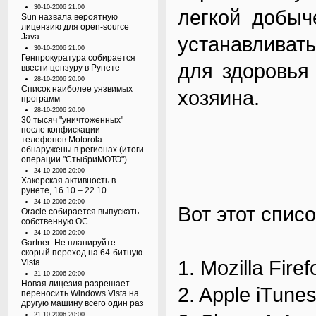
30-10-2006 21:00
легкой добыч
Sun назвала вероятную
лицензию для open-source
Java
устанавливат
30-10-2006 21:00
Генпрокуратура собирается
для здоровья
ввести цензуру в Рунете
28-10-2006 20:00
Список наиболее уязвимых
хозяина.
программ
28-10-2006 20:00
30 тысяч "уничтоженных"
после конфискации
телефонов Motorola
обнаружены в регионах (итоги
операции "СтыбриМОТО")
24-10-2006 20:00
Хакерская активность в
рунете, 16.10 – 22.10
24-10-2006 20:00
Вот этот списо
Oracle собирается выпускать
собственную ОС
24-10-2006 20:00
Gartner: Не планируйте
скорый переход на 64-битную
1. Mozilla Firef
Vista
21-10-2006 20:00
Новая лицезия разрешает
2. Apple iTune
переносить Windows Vista на
другую машину всего один раз
21-10-2006 20:00